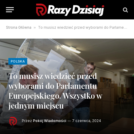
Strona Główna
»
To musisz wiedzieć przed wyborami do Parlamentu Europejskiego. Wszystko w jednym miejscu
POLSKA
To musisz wiedzieć przed
wyborami do Parlamentu
Europejskiego. Wszystko w
jednym miejscu
Przez
Pokój Wiadomości
7 czerwca, 2024