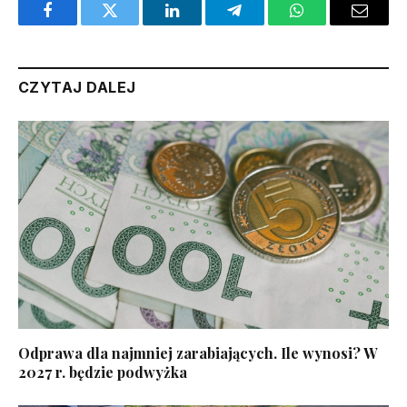
Facebook
Twitter
LinkedIn
Telegram
WhatsApp
Email
CZYTAJ DALEJ
Odprawa dla najmniej zarabiających. Ile wynosi? W
2027 r. będzie podwyżka