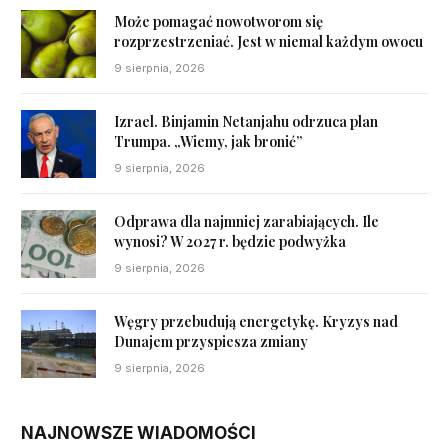
Może pomagać nowotworom się
rozprzestrzeniać. Jest w niemal każdym owocu
9 sierpnia, 2026
Izrael. Binjamin Netanjahu odrzuca plan
Trumpa. „Wiemy, jak bronić”
9 sierpnia, 2026
Odprawa dla najmniej zarabiających. Ile
wynosi? W 2027 r. będzie podwyżka
9 sierpnia, 2026
Węgry przebudują energetykę. Kryzys nad
Dunajem przyspiesza zmiany
9 sierpnia, 2026
NAJNOWSZE WIADOMOŚCI