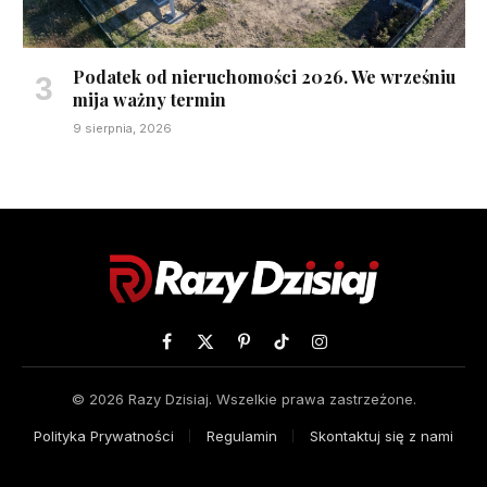
Podatek od nieruchomości 2026. We wrześniu
mija ważny termin
9 sierpnia, 2026
Facebook
X
Pinterest
TikTok
Instagram
(Twitter)
© 2026 Razy Dzisiaj. Wszelkie prawa zastrzeżone.
Polityka Prywatności
Regulamin
Skontaktuj się z nami