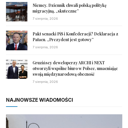
Niemcy. Dziennik chwali polską politykę
migracyjną, „skuteczne”
7 sierpnia, 2026
Pakt senacki PiS i Konfederacji? Deklaracja z
Pałacu. „Prezydent jest gotowy”
7 sierpnia, 2026
Gruzińscy deweloperzy ARCHI i NEXT
otworzyli wspólne biuro w Polsce, umacniając
swoją międzynarodową obecność
7 sierpnia, 2026
NAJNOWSZE WIADOMOŚCI