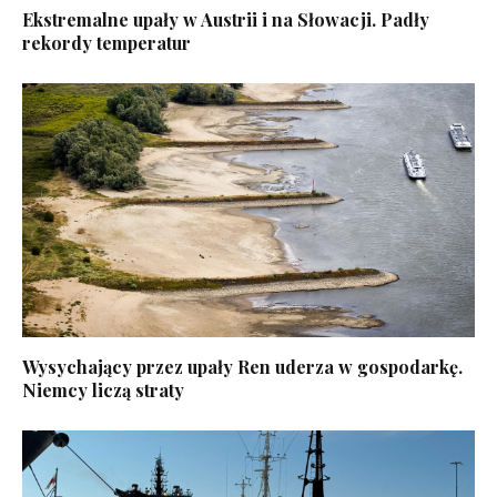
Ekstremalne upały w Austrii i na Słowacji. Padły
rekordy temperatur
Wysychający przez upały Ren uderza w gospodarkę.
Niemcy liczą straty