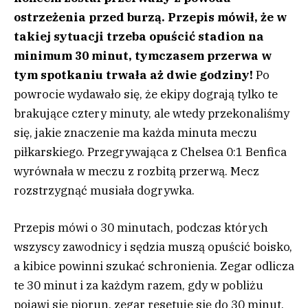
ostrzeżenia przed burzą. Przepis mówił, że w
takiej sytuacji trzeba opuścić stadion na
minimum 30 minut, tymczasem przerwa w
tym spotkaniu trwała aż dwie godziny!
Po
powrocie wydawało się, że ekipy dograją tylko te
brakujące cztery minuty, ale wtedy przekonaliśmy
się, jakie znaczenie ma każda minuta meczu
piłkarskiego. Przegrywająca z Chelsea 0:1 Benfica
wyrównała w meczu z rozbitą przerwą. Mecz
rozstrzygnąć musiała dogrywka.
Przepis mówi o 30 minutach, podczas których
wszyscy zawodnicy i sędzia muszą opuścić boisko,
a kibice powinni szukać schronienia. Zegar odlicza
te 30 minut i za każdym razem, gdy w pobliżu
pojawi się piorun, zegar resetuje się do 30 minut.