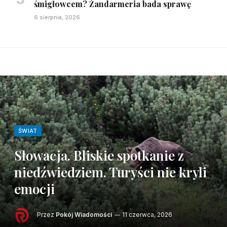
śmigłowcem? Żandarmeria bada sprawę
6 sierpnia, 2026
ŚWIAT
Słowacja. Bliskie spotkanie z
niedźwiedziem. Turyści nie kryli
emocji
Przez
Pokój Wiadomości
11 czerwca, 2026