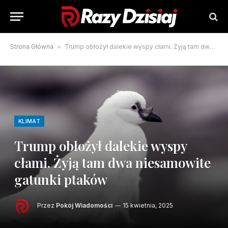
Strona Główna
»
Trump obłożył dalekie wyspy cłami. Żyją tam dwa niesamowite gatunki ptaków
KLIMAT
Trump obłożył dalekie wyspy
cłami. Żyją tam dwa niesamowite
gatunki ptaków
Przez
Pokój Wiadomości
15 kwietnia, 2025