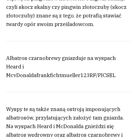
czyli skocz skalny czy pingwin złotoczuby (skocz
złotoczuby) znane są z tego, że potrafią stawiać
twardy opór swoim prześladowcom.
Albatros czarnobrewy gniazduje na wyspach
Heard i
McvDonalda
frankfichtmueller
123RF/PICSEL
Wyspy te są także znaną ostroją imponujących
albatrosów, przylatujących założyć tam gniazda.
Na wyspach Heard i McDonalda gnieździ się
albatros wędrowny oraz albatros czarnobrewy i