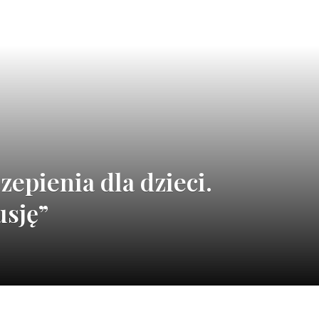
epienia dla dzieci.
usję”