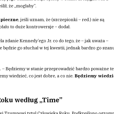
lił, że „mogłaby”.
ezpieczne
, jeśli uznam, że (szczepionki – red.) nie są
ołało to duże kontrowersje – dodał.
la zdanie Kennedy’ego Jr. co do tego, że – jak uważa –
 będzie go słuchał w tej kwestii, jednak bardzo go szanu
y”. – Będziemy w stanie przeprowadzić bardzo poważne te
my wiedzieć, co jest dobre, a co nie.
Będziemy wiedzi
oku według „Time”
wi Trumpowi tytuł Człowieka Roku. Podkreślono ogrom