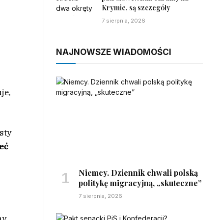
Krymie, są szczegóły
7 sierpnia, 2026
NAJNOWSZE WIADOMOŚCI
je,
sty
eć
Niemcy. Dziennik chwali polską
politykę migracyjną, „skuteczne”
7 sierpnia, 2026
ny