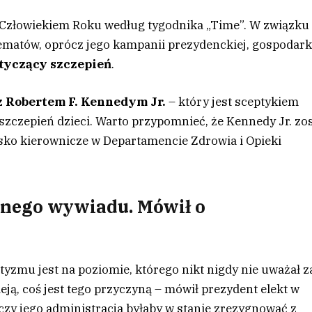
 Człowiekiem Roku według tygodnika „Time”. W związku
ematów, oprócz jego kampanii prezydenckiej, gospodark
tyczący szczepień
.
z Robertem F. Kennedym Jr.
– który jest sceptykiem
zczepień dzieci. Warto przypomnieć, że Kennedy Jr. zos
ko kierownicze w Departamencie Zdrowia i Opieki
rnego wywiadu. Mówił o
tyzmu jest na poziomie, którego nikt nigdy nie uważał z
ieją, coś jest tego przyczyną – mówił prezydent elekt w
czy jego administracja byłaby w stanie zrezygnować z