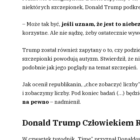
niektórych szczepionek, Donald Trump podkreś
– Może tak być,
jeśli uznam, że jest to nieb
korzystne. Ale nie sądzę, żeby ostatecznie wyw
Trump został również zapytany o to, czy podzie
szczepionki powodują autyzm. Stwierdził, że nie
podobnie jak jego poglądy na temat szczepień.
Jak ocenił republikanin, „chce zobaczyć liczb
i zobaczymy liczby. Pod koniec badań (…) będzie
na pewno
– nadmienił.
Donald Trump Człowiekiem R
W czwartek tygodnik „Time” przyznał Donaldo