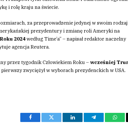
ę i rolę kraju na świecie.
rozmiarach, za przeprowadzenie jedynej w swoim rodza
 amerykańskiej prezydentury i zmianę roli Ameryki na
 Roku 2024
według Time’a” – napisał redaktor naczelny
tuje agencja Reutera.
rany przez tygodnik Człowiekiem Roku –
wcześniej Tru
az pierwszy zwyciężył w wyborach prezydenckich w USA.
Facebook
Twitter
LinkedIn
Telegram
What