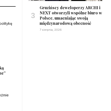
Gruzińscy deweloperzy ARCHI i
NEXT otworzyli wspólne biuro w
Polsce, umacniając swoją
międzynarodową obecność
7 sierpnia, 2026
ką
ne”