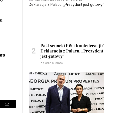
ju
Pakt senacki PiS i Konfederacji?
Deklaracja z Pałacu. „Prezydent
mp
jest gotowy”
7 sierpnia, 2026
sApp
Email