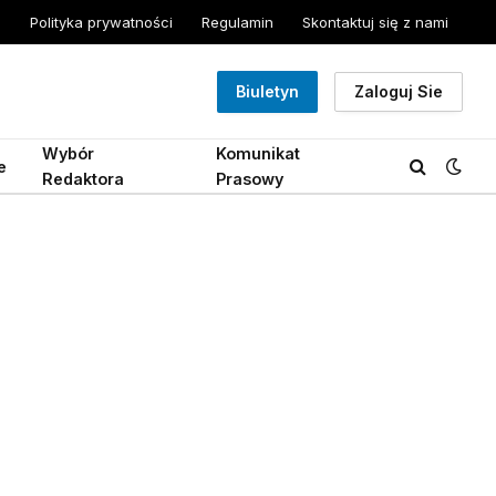
Polityka prywatności
Regulamin
Skontaktuj się z nami
Biuletyn
Zaloguj Sie
Wybór
Komunikat
e
Redaktora
Prasowy