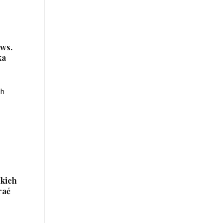
 ws.
ka
skich
rać