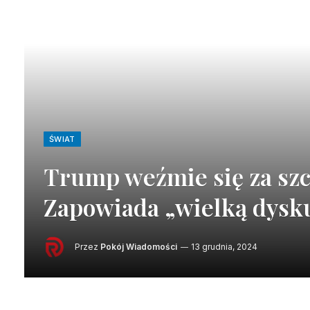
ŚWIAT
Trump weźmie się za szcz
Zapowiada „wielką dysk
Przez
Pokój Wiadomości
13 grudnia, 2024