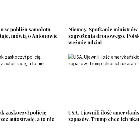
n w pobliżu samolotu.
Niemcy. Spotkanie ministrów
uje, mówią o Antonowie
zagrożenia dronowego. Pols
weźmie udział
k zaskoczył policję.
USA. Ujawnili ilość amerykań
ez autostradę, a to nie
zapasów, Trump chce ich uka