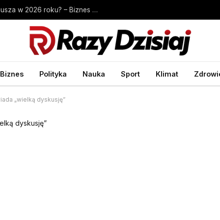
Ile kosztuje przepisanie mieszkania u notariusza w 2026 roku? – Biznes Wprost
Biznes
Polityka
Nauka
Sport
Klimat
Zdrowi
iada „wielką dyskusję”