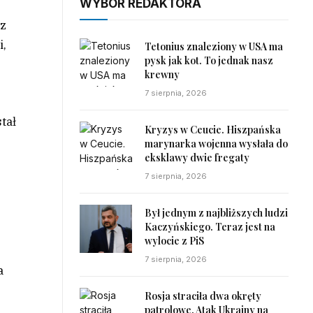
WYBÓR REDAKTORA
 z
i,
Tetonius znaleziony w USA ma
pysk jak kot. To jednak nasz
krewny
7 sierpnia, 2026
tał
Kryzys w Ceucie. Hiszpańska
marynarka wojenna wysłała do
eksklawy dwie fregaty
7 sierpnia, 2026
Był jednym z najbliższych ludzi
Kaczyńskiego. Teraz jest na
wylocie z PiS
7 sierpnia, 2026
a
Rosja straciła dwa okręty
patrolowe. Atak Ukrainy na