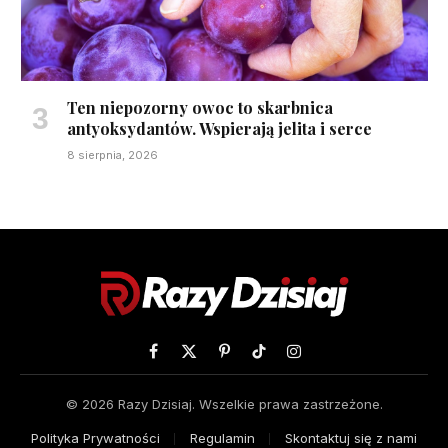
Ten niepozorny owoc to skarbnica
antyoksydantów. Wspierają jelita i serce
8 sierpnia, 2026
Facebook
X
Pinterest
TikTok
Instagram
(Twitter)
© 2026 Razy Dzisiaj. Wszelkie prawa zastrzeżone.
Polityka Prywatności
Regulamin
Skontaktuj się z nami