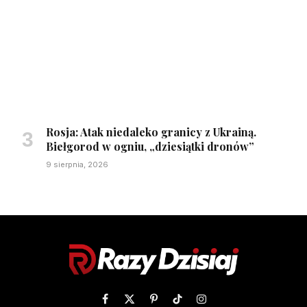
Rosja: Atak niedaleko granicy z Ukrainą.
Biełgorod w ogniu, „dziesiątki dronów”
9 sierpnia, 2026
Facebook
X
Pinterest
TikTok
Instagram