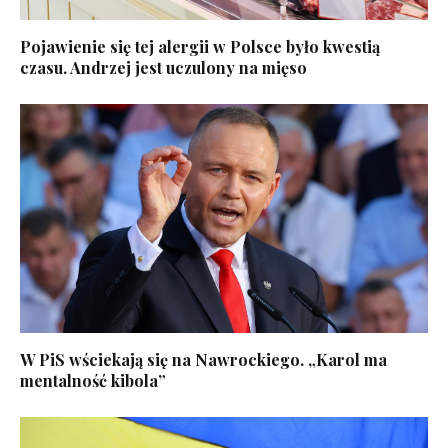
Pojawienie się tej alergii w Polsce było kwestią
czasu. Andrzej jest uczulony na mięso
W PiS wściekają się na Nawrockiego. „Karol ma
mentalność kibola”