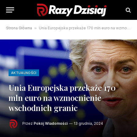
Strona Główna
»
Unia Europejska przekaże 170 mln euro na wzmocnienie wschodnich granic
AKTUALNOŚCI
Unia Europejska przekaże 170
mln euro na wzmocnienie
wschodnich granic
Przez
Pokój Wiadomości
13 grudnia, 2024