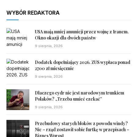
WYBÓR REDAKTORA
USA mają mniej amunicji przez wojnę z Iranem.
Okno okazji dla dwóch państw
9 sierpnia, 2026
Dodatek dopełniający 2026. ZUS wypłaca ponad
2700 zł miesięcznie
9 sierpnia, 2026
Dlaczego cydr nie jest narodowym trunkiem
Polaków? „Trzeba umieć czekać”
9 sierpnia, 2026
Przebudowy starych bloków z powodu windy?
Nie – rząd zostawił sobie furtkę w przepisach –
Biznes Wprost