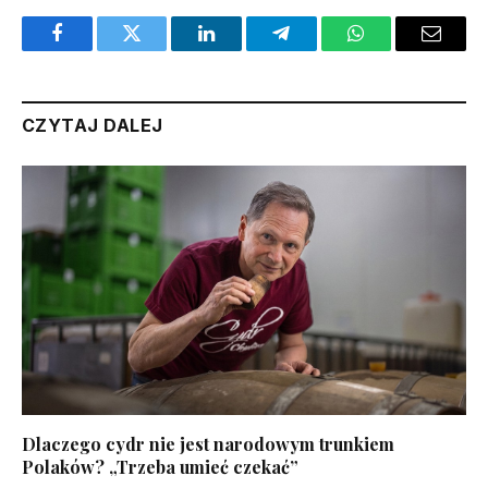
Facebook
Twitter
LinkedIn
Telegram
WhatsApp
Email
CZYTAJ DALEJ
Dlaczego cydr nie jest narodowym trunkiem
Polaków? „Trzeba umieć czekać”