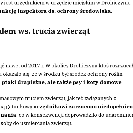
ny jest urzędnikiem w urzędzie miejskim w Drohiczynie.
funkcję inspektora ds. ochrony środowiska
.
dem ws. trucia zwierząt
ć nawet od 2017 r. W okolicy Drohiczyna ktoś rozrzuca
 okazało się, że w środku był środek ochrony roślin
 ptaki drapieżne, ale także psy i koty domowe
.
asowym truciem zwierząt, jak też związanych z
oną gatunkową
urzędnikowi zarzucono niedopełnien
znania
, co w konsekwencji doprowadziło do udaremnie
osoby do uśmiercania zwierząt.