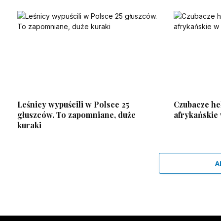
Leśnicy wypuścili w Polsce 25
Czubacze heł
głuszców. To zapomniane, duże
afrykańskie
kuraki
A