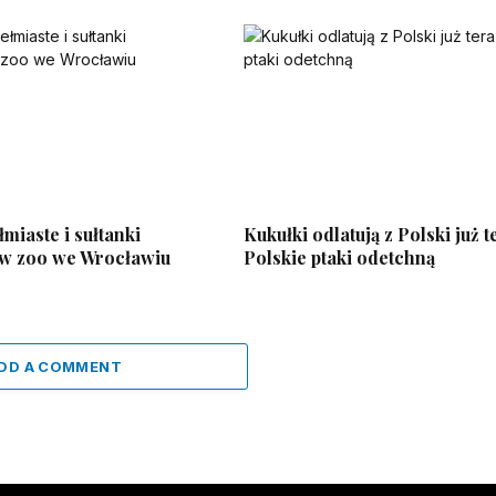
miaste i sułtanki
Kukułki odlatują z Polski już t
 w zoo we Wrocławiu
Polskie ptaki odetchną
DD A COMMENT