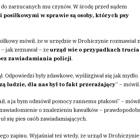
się do zarzucanych mu czynów. W środę przed sądem
 posiłkowymi w sprawie są osoby, których psy
siłkowy mówił, że w urzędzie w Drohiczynie rozmawiał 
– jak zeznawał – że
urząd wie o przypadkach trucia
e bez zawiadamiania policji
.
ął. Odpowiedzi były zdawkowe, wyślizgiwał się jak mydło
ą ludzie, dla nas był to fakt przerażający
” – mówił
onił, a ja bym odmówił pomocy rannemu ptakowi” – mówi
ał zawiadomienie o znalezieniu kawałków – prawdopodob
ruł się pies osób zawiadamiających.
nego zapisu. Wyjaśniał też wtedy, że urząd w Drohiczynie