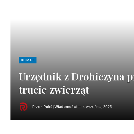
KLIMAT
Urzędnik z Drohiczyna p
trucie zwierząt
Przez
Pokój Wiadomości
4 września, 2025