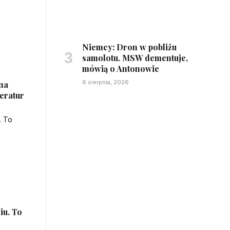
Niemcy: Dron w pobliżu
samolotu. MSW dementuje,
mówią o Antonowie
6 sierpnia, 2026
 na
eratur
iu. To