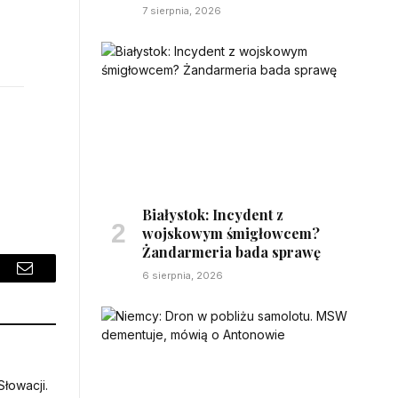
7 sierpnia, 2026
Białystok: Incydent z
wojskowym śmigłowcem?
Żandarmeria bada sprawę
6 sierpnia, 2026
sApp
Email