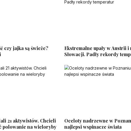
ć czy jajka są świeże?
Ekstremalne upały w Austrii i
i
Słowacji. Padły rekordy temp
ali 21 aktywistów. Chcieli
Oceloty nadrzewne w Poznan
 polowanie na wieloryby
najlepsi wspinacze świata