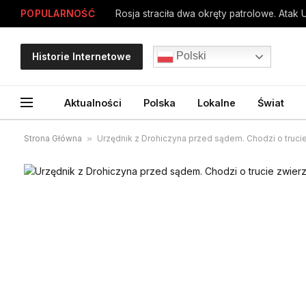
POPULARNOŚĆ
Rosja straciła dwa okręty patrolowe. Atak 
Polski
Historie Internetowe
Aktualności
Polska
Lokalne
Świat
Strona Główna
»
Urzędnik z Drohiczyna przed sądem. Chodzi o trucie