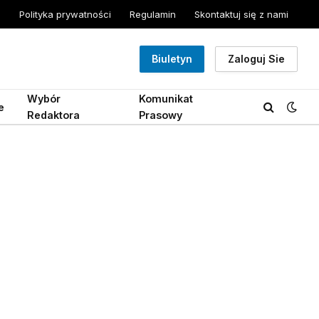
Polityka prywatności
Regulamin
Skontaktuj się z nami
Biuletyn
Zaloguj Sie
Wybór
Komunikat
e
Redaktora
Prasowy