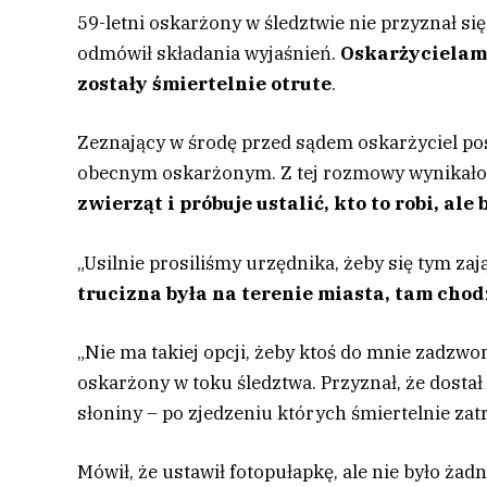
59-letni oskarżony w śledztwie nie przyznał 
odmówił składania wyjaśnień.
Oskarżycielami
zostały śmiertelnie otrute
.
Zeznający w środę przed sądem oskarżyciel po
obecnym oskarżonym. Z tej rozmowy wynikało 
zwierząt i próbuje ustalić, kto to robi, al
„Usilnie prosiliśmy urzędnika, żeby się tym zaj
trucizna była na terenie miasta, tam chodz
„Nie ma takiej opcji, żeby ktoś do mnie zadzw
oskarżony w toku śledztwa. Przyznał, że dost
słoniny – po zjedzeniu których śmiertelnie zat
Mówił, że ustawił fotopułapkę, ale nie było żad