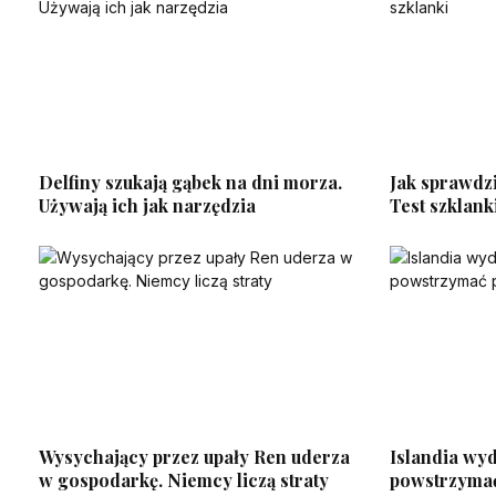
Delfiny szukają gąbek na dni morza.
Jak sprawdzi
Używają ich jak narzędzia
Test szklank
Wysychający przez upały Ren uderza
Islandia wyd
w gospodarkę. Niemcy liczą straty
powstrzymać