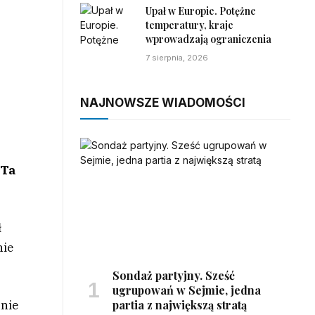
Upał w Europie. Potężne
temperatury, kraje
wprowadzają ograniczenia
7 sierpnia, 2026
z
NAJNOWSZE WIADOMOŚCI
.
Ta
.
ł
nie
Sondaż partyjny. Sześć
ugrupowań w Sejmie, jedna
partia z największą stratą
 nie