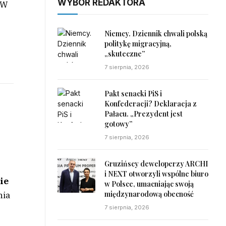
WYBÓR REDAKTORA
 W
Niemcy. Dziennik chwali polską
politykę migracyjną,
„skuteczne”
7 sierpnia, 2026
Pakt senacki PiS i
Konfederacji? Deklaracja z
ł
Pałacu. „Prezydent jest
gotowy”
7 sierpnia, 2026
Gruzińscy deweloperzy ARCHI
i NEXT otworzyli wspólne biuro
ie
w Polsce, umacniając swoją
międzynarodową obecność
nia
7 sierpnia, 2026