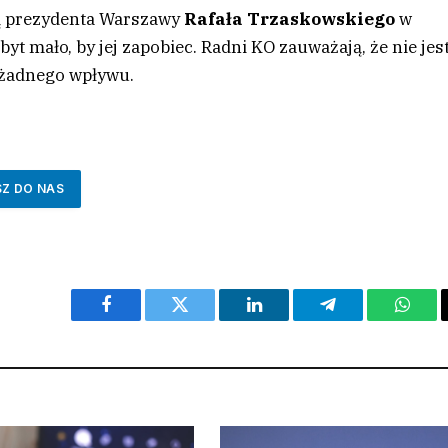
ją prezydenta Warszawy
Rafała Trzaskowskiego
w
yt mało, by jej zapobiec. Radni KO zauważają, że nie jest
o żadnego wpływu.
SZ DO NAS
Facebook
Twitter
LinkedIn
Telegram
What