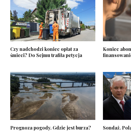
Czy nadchodzi koniec opłat za
Koniec abo
śmieci? Do Sejmu trafiła petycja
finansowani
Prognoza pogody. Gdzie jest burza?
Sondaż. Pol