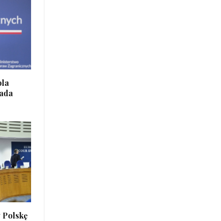
ola
iada
 Polskę