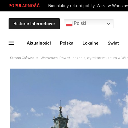
POPULARNOŚĆ
Polski
Historie Internetowe
Aktualności
Polska
Lokalne
Świat
Strona Główna
»
Warszawa: Paweł Jaskanis, dyrektor muzeum w Wil