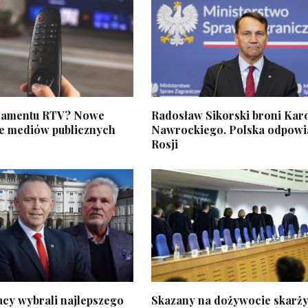
namentu RTV? Nowe
Radosław Sikorski broni Kar
e mediów publicznych
Nawrockiego. Polska odpow
Rosji
acy wybrali najlepszego
Skazany na dożywocie skarży