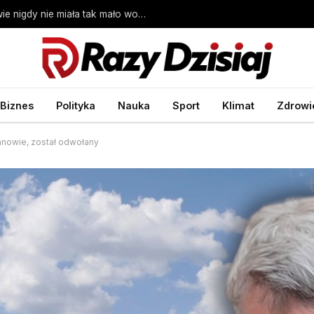
Niechlubny rekord pobity. Wisła w Warszawie nigdy nie miała tak mało wody
Biznes
Polityka
Nauka
Sport
Klimat
Zdrowi
anowie, został odwołany