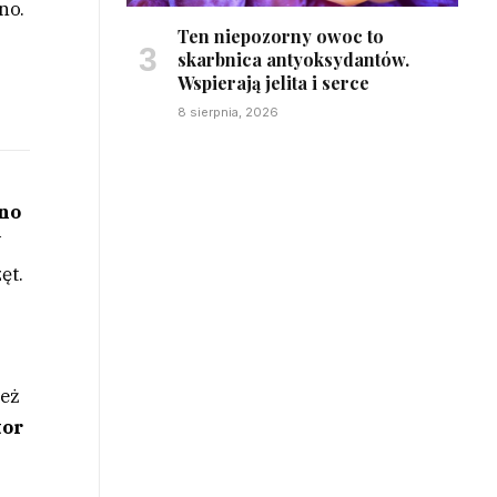
no.
Ten niepozorny owoc to
skarbnica antyoksydantów.
Wspierają jelita i serce
8 sierpnia, 2026
no
W
ęt.
też
tor