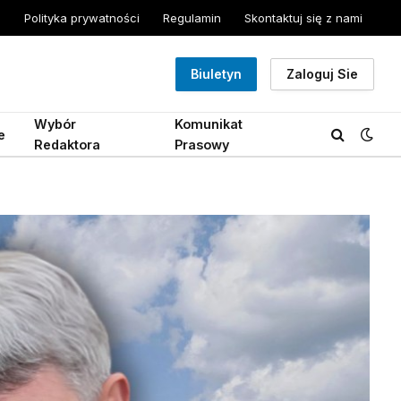
Polityka prywatności
Regulamin
Skontaktuj się z nami
Biuletyn
Zaloguj Sie
Wybór
Komunikat
e
Redaktora
Prasowy