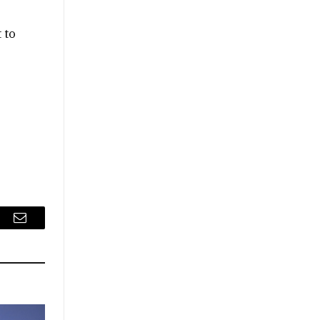
 to
sApp
Email