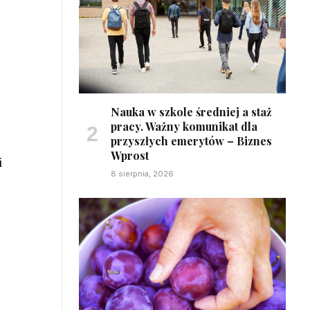
Nauka w szkole średniej a staż
pracy. Ważny komunikat dla
przyszłych emerytów – Biznes
Wprost
i
8 sierpnia, 2026