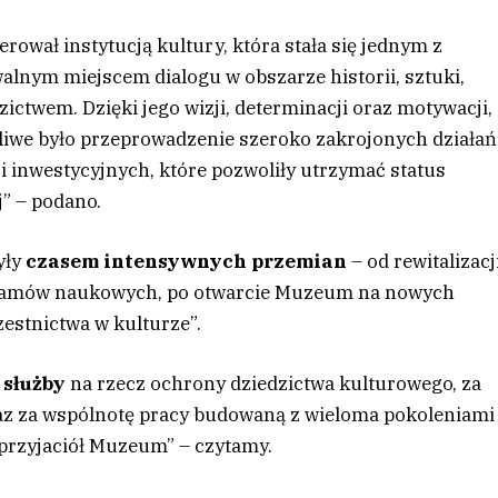
rował instytucją kultury, która stała się jednym z
lnym miejscem dialogu w obszarze historii, sztuki,
zictwem. Dzięki jego wizji, determinacji oraz motywacji,
żliwe było przeprowadzenie szeroko zakrojonych działań
 inwestycyjnych, które pozwoliły utrzymać status
j” – podano.
yły
czasem intensywnych przemian
– od rewitalizacj
rogramów naukowych, po otwarcie Muzeum na nowych
estnictwa w kulturze”.
 służby
na rzecz ochrony dziedzictwa kulturowego, za
raz za wspólnotę pracy budowaną z wieloma pokoleniami
przyjaciół Muzeum” – czytamy.