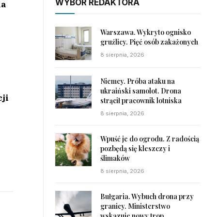
WYBÓR REDAKTORA
la
Warszawa. Wykryto ognisko
gruźlicy. Pięć osób zakażonych
8 sierpnia, 2026
Niemcy. Próba ataku na
ukraiński samolot. Drona
ji
strącił pracownik lotniska
8 sierpnia, 2026
Wpuść je do ogrodu. Z radością
pozbędą się kleszczy i
ślimaków
8 sierpnia, 2026
Bułgaria. Wybuch drona przy
granicy. Ministerstwo
wskazuje nowy trop