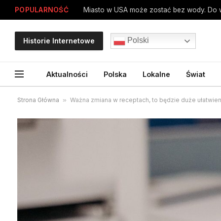
POPULARNOŚĆ
Polski
Historie Internetowe
Aktualności
Polska
Lokalne
Świat
Strona Główna
»
Ważna zmiana w receptach, to będzie duże ułatwien