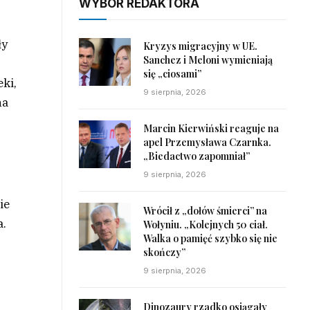
WYBÓR REDAKTORA
ły
Kryzys migracyjny w UE.
Sanchez i Meloni wymieniają
się „ciosami”
eki,
9 sierpnia, 2026
na
Marcin Kierwiński reaguje na
apel Przemysława Czarnka.
„Biedactwo zapomniał”
9 sierpnia, 2026
ie
Wrócił z „dołów śmierci” na
a.
Wołyniu. „Kolejnych 50 ciał.
Walka o pamięć szybko się nie
skończy”
9 sierpnia, 2026
Dinozaury rzadko osiągały