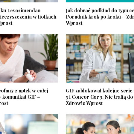
eku Levosimendan
Jak dobrać podkład do typu c
ieczyszczenia w fiolkach
Poradnik krok po kroku – Zd
prost
Wprost
ofany z aptek w całej
GIF zablokował kolejne seri
y komunikat GIF –
5 i Concor Cor 5. Nie trafią do
rost
Zdrowie Wprost