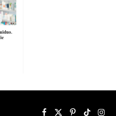
omiduo.
ie
Facebook
X
Pinterest
TikTok
Instagra