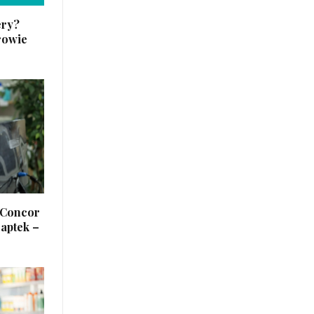
ery?
rowie
e Concor
 aptek –