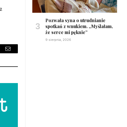
ż
Pozwała syna o utrudnianie
spotkań z wnukiem. „Myślałam,
że serce mi pęknie”
9 sierpnia, 2026
sApp
Email