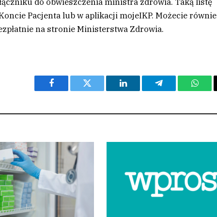
czniku do obwieszczenia ministra zdrowia. Taką listę
ncie Pacjenta lub w aplikacji mojeIKP. Możecie równie
zpłatnie na stronie Ministerstwa Zdrowia.
Facebook
Twitter
LinkedIn
Telegram
What