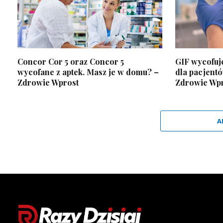
Concor Cor 5 oraz Concor 5
GIF wycofuje
wycofane z aptek. Masz je w domu? –
dla pacjent
Zdrowie Wprost
Zdrowie Wp
A