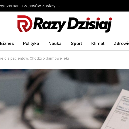
Miasto w USA może zostać bez wody. Do wyczerpania zapasów zostały miesiące
Biznes
Polityka
Nauka
Sport
Klimat
Zdrowi
ie dla pacjentów. Chodzi o darmowe leki