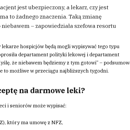
cjent jest ubezpieczony, a lekarz, czy jest
e ma to żadnego znaczenia. Taką zmianę
o niebawem – zapowiedziała szefowa resortu
y lekarze hospicjów będą mogli wypisywać tego typu
oprosiła departament polityki lekowej i departament
Myślę, że niebawem będziemy z tym gotowi” – podsumow
e to możliwe w przeciągu najbliższych tygodni.
ceptę na darmowe leki?
ieci i seniorów może wypisać:
OZ), który ma umowę z NFZ,