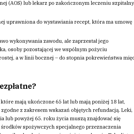
cznej (AOS) lub lekarz po zakończonym leczeniu szpitaln
nej uprawniona do wystawiania recept, która ma umowę
rawo wykonywania zawodu, ale zaprzestał jego
nka, osoby pozostającej we wspólnym pożyciu
ostej, a w linii bocznej – do stopnia pokrewieństwa mię
bezpłatne?
które mają ukończone 65 lat lub mają poniżej 18 lat,
t zgodne z zakresem wskazań objętych refundacją. Leki,
ia lub powyżej 65. roku życia muszą znajdować się
, środków spożywczych specjalnego przeznaczenia