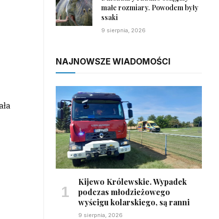
małe rozmiary. Powodem były
ssaki
9 sierpnia, 2026
NAJNOWSZE WIADOMOŚCI
ała
Kijewo Królewskie. Wypadek
podczas młodzieżowego
wyścigu kolarskiego, są ranni
9 sierpnia, 2026