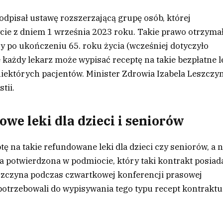
dpisał ustawę rozszerzającą grupę osób, której
ycie z dniem 1 września 2023 roku. Takie prawo otrzyma
rzy po ukończeniu 65. roku życia (wcześniej dotyczyło
e każdy lekarz może wypisać receptę na takie bezpłatne l
iektórych pacjentów. Minister Zdrowia Izabela Leszczy
tii.
e leki dla dzieci i seniorów
tę na takie refundowane leki dla dzieci czy seniorów, a n
 potwierdzona w podmiocie, który taki kontrakt posiad
eszczyna podczas czwartkowej konferencji prasowej
 potrzebowali do wypisywania tego typu recept kontraktu