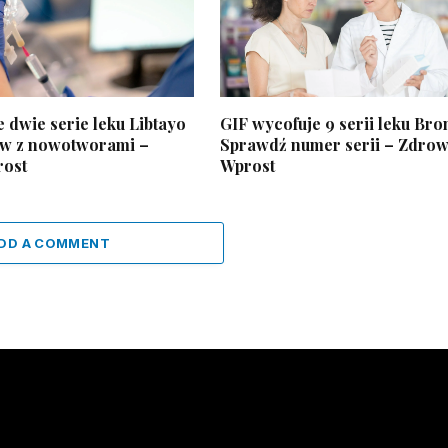
 dwie serie leku Libtayo
GIF wycofuje 9 serii leku Br
ów z nowotworami –
Sprawdź numer serii – Zdrow
rost
Wprost
DD A COMMENT