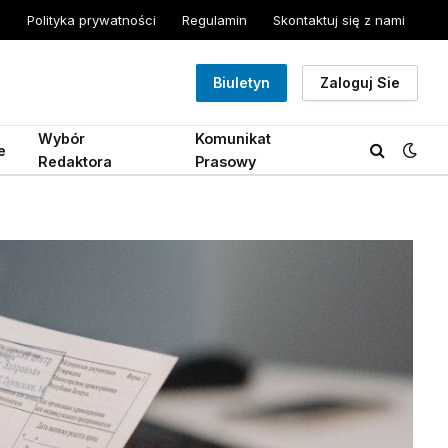
Polityka prywatności
Regulamin
Skontaktuj się z nami
Biuletyn
Zaloguj Sie
Wybór
Komunikat
e
Redaktora
Prasowy