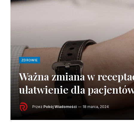
ZDROWIE
Ważna zmiana w receptac
ułatwienie dla pacjentó
Przez
Pokój Wiadomości
18 marca, 2024