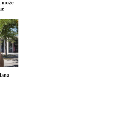
a może
ać
iana