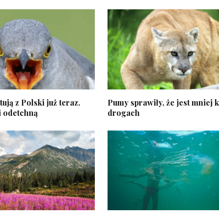
ują z Polski już teraz.
Pumy sprawiły, że jest mniej k
i odetchną
drogach