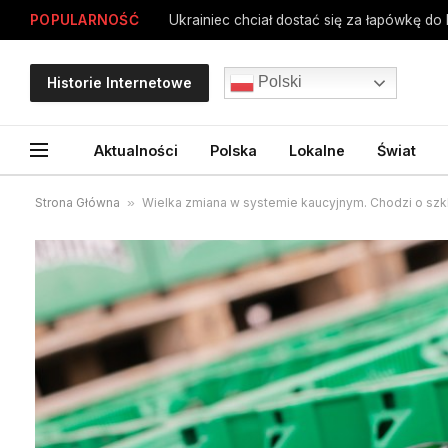
POPULARNOŚĆ
Polski
Historie Internetowe
Aktualności
Polska
Lokalne
Świat
Strona Główna
»
Wielka zmiana w systemie kaucyjnym. Chodzi o szkl