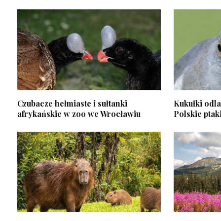
Czubacze hełmiaste i sułtanki
Kukułki odlat
afrykańskie w zoo we Wrocławiu
Polskie ptak