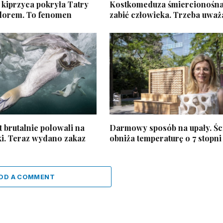
kiprzyca pokryła Tatry
Kostkomeduza śmiercionośn
lorem. To fenomen
zabić człowieka. Trzeba uważ
t brutalnie polowali na
Darmowy sposób na upały. Śc
ki. Teraz wydano zakaz
obniża temperaturę o 7 stopni
DD A COMMENT