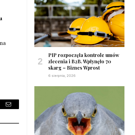
.
u
ana
PIP rozpoczęła kontrole umów
zlecenia i B2B. Wpłynęło 70
skarg – Biznes Wprost
6 sierpnia, 2026
sApp
Email