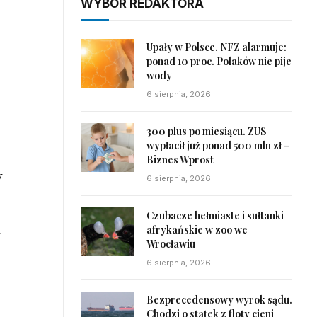
WYBÓR REDAKTORA
Upały w Polsce. NFZ alarmuje:
ponad 10 proc. Polaków nie pije
wody
6 sierpnia, 2026
300 plus po miesiącu. ZUS
wypłacił już ponad 500 mln zł –
Biznes Wprost
y
6 sierpnia, 2026
Czubacze hełmiaste i sułtanki
afrykańskie w zoo we
ł
Wrocławiu
6 sierpnia, 2026
Bezprecedensowy wyrok sądu.
Chodzi o statek z floty cieni