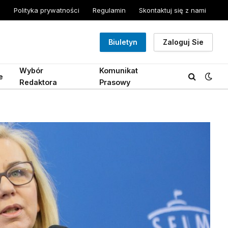
Polityka prywatności
Regulamin
Skontaktuj się z nami
Biuletyn
Zaloguj Sie
Wybór
Komunikat
e
Redaktora
Prasowy