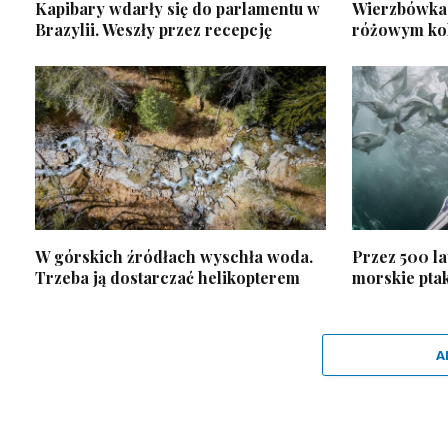
Kapibary wdarły się do parlamentu w
Wierzbówka 
Brazylii. Weszły przez recepcję
różowym ko
W górskich źródłach wyschła woda.
Przez 500 la
Trzeba ją dostarczać helikopterem
morskie pta
A