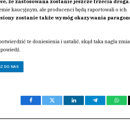
we, że zastosowana zostanie jeszcze trzecia droga
emie kaucyjnym, ale producenci będą raportowali o ich
esiony zostanie także wymóg okazywania paragon
otwierdzić te doniesienia i ustalić, skąd taka nagła zmi
dpowiedź.
SZ DO NAS
Facebook
Twitter
LinkedIn
Telegram
What