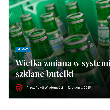
KLIMAT
Wielka zmiana w systemi
szklane butelki
Przez
Pokój Wiadomości
12 grudnia, 2025