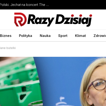
Ukrainiec chciał dostać się za łapówkę do Polski. Jechał na koncert The Weekend
Biznes
Polityka
Nauka
Sport
Klimat
Zdrowi
ane butelki