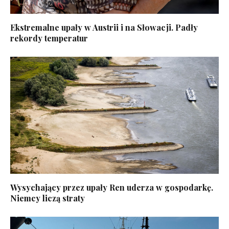
Ekstremalne upały w Austrii i na Słowacji. Padły
rekordy temperatur
Wysychający przez upały Ren uderza w gospodarkę.
Niemcy liczą straty