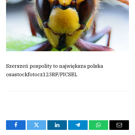
Szerszeń pospolity to największa polska
osa
stockfotocz
123RF/PICSEL
Facebook
Twitter
LinkedIn
Telegram
WhatsApp
Email