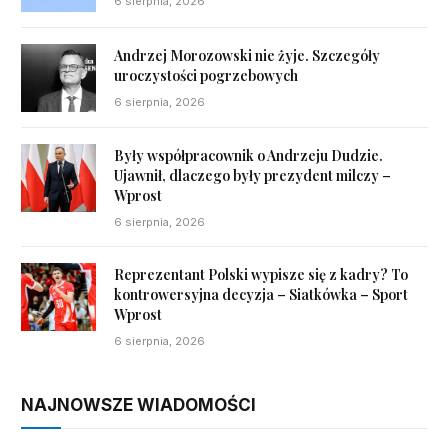
6 sierpnia, 2026
Andrzej Morozowski nie żyje. Szczegóły
uroczystości pogrzebowych
6 sierpnia, 2026
Były współpracownik o Andrzeju Dudzie.
Ujawnił, dlaczego były prezydent milczy –
Wprost
6 sierpnia, 2026
Reprezentant Polski wypisze się z kadry? To
kontrowersyjna decyzja – Siatkówka – Sport
Wprost
6 sierpnia, 2026
NAJNOWSZE WIADOMOŚCI