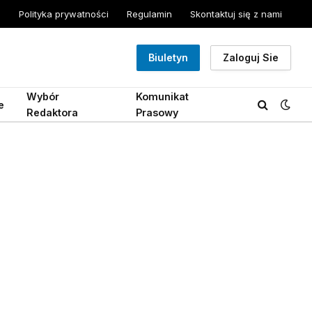
Polityka prywatności
Regulamin
Skontaktuj się z nami
Biuletyn
Zaloguj Sie
Wybór
Komunikat
e
Redaktora
Prasowy