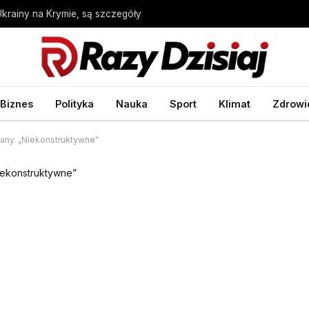
Ukrainy na Krymie, są szczegóły
Biznes
Polityka
Nauka
Sport
Klimat
Zdrowi
lany. „Niekonstruktywne”