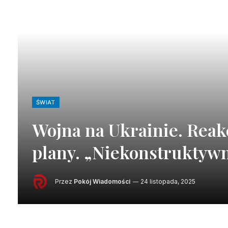
ŚWIAT
Wojna na Ukrainie. Reak
plany. „Niekonstruktyw
Przez
Pokój Wiadomości
24 listopada, 2025