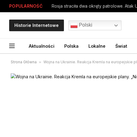
POPULARNOŚĆ
Rosja straciła dwa okręty patrolowe. Atak 
Polski
Historie Internetowe
Aktualności
Polska
Lokalne
Świat
Strona Główna
»
Wojna na Ukrainie. Reakcja Kremla na europejskie p