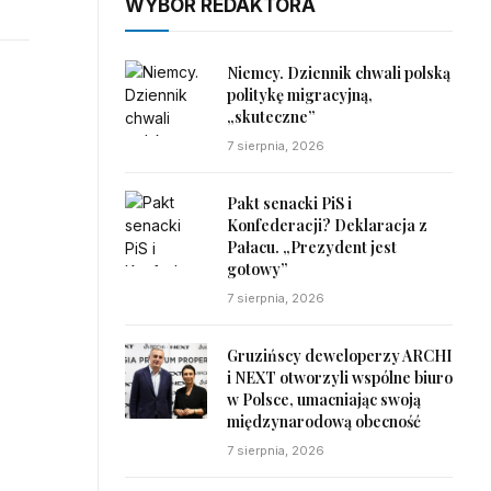
WYBÓR REDAKTORA
Niemcy. Dziennik chwali polską
politykę migracyjną,
„skuteczne”
7 sierpnia, 2026
Pakt senacki PiS i
Konfederacji? Deklaracja z
Pałacu. „Prezydent jest
gotowy”
7 sierpnia, 2026
Gruzińscy deweloperzy ARCHI
i NEXT otworzyli wspólne biuro
w Polsce, umacniając swoją
międzynarodową obecność
7 sierpnia, 2026