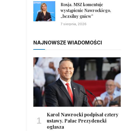
Rosja. MSZ komentuje
wystąpienie Nawrockiego,
„bezsilny gniew”
7 sierpnia, 2026
NAJNOWSZE WIADOMOŚCI
Karol Nawrocki podpisał cztery
ustawy. Pałac Prezydencki
ogłasza