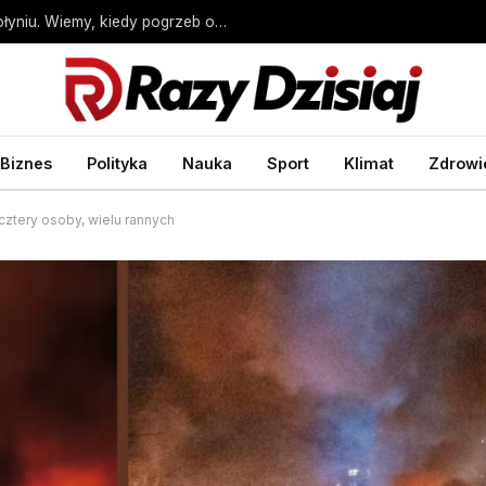
Wołyń. IPN podsumował ekshumacje na Wołyniu. Wiemy, kiedy pogrzeb ofiar
Biznes
Polityka
Nauka
Sport
Klimat
Zdrowi
 cztery osoby, wielu rannych