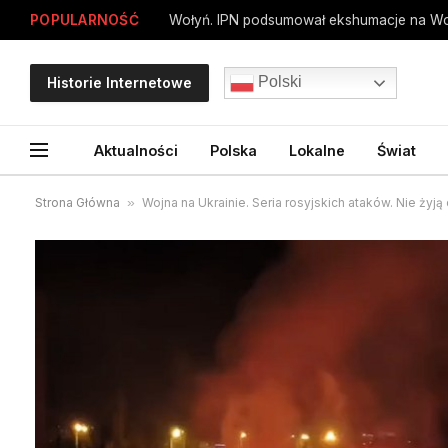
POPULARNOŚĆ
Polski
Historie Internetowe
Aktualności
Polska
Lokalne
Świat
Strona Główna
»
Wojna na Ukrainie. Seria rosyjskich ataków. Nie żyją