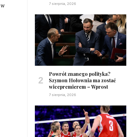
7 sierpnia, 2026
 w
Powrót znanego polityka?
Szymon Hołownia ma zostać
wicepremierem – Wprost
7 sierpnia, 2026