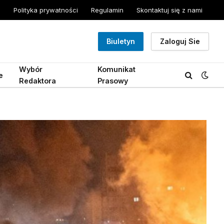
Polityka prywatności
Regulamin
Skontaktuj się z nami
Biuletyn
Zaloguj Sie
Wybór
Komunikat
e
Redaktora
Prasowy