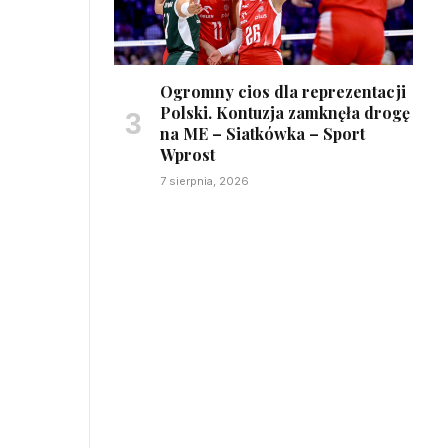
Ogromny cios dla reprezentacji
Polski. Kontuzja zamknęła drogę
na ME – Siatkówka – Sport
Wprost
7 sierpnia, 2026