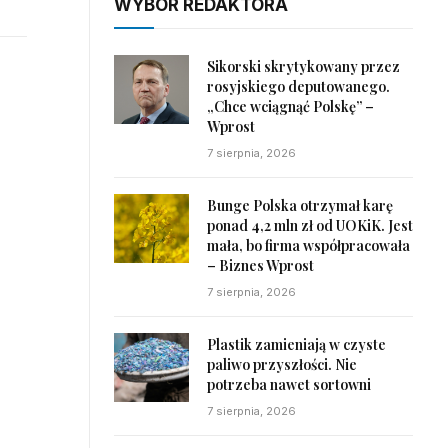
WYBÓR REDAKTORA
Sikorski skrytykowany przez
rosyjskiego deputowanego.
„Chce wciągnąć Polskę” –
Wprost
7 sierpnia, 2026
Bunge Polska otrzymał karę
ponad 4,2 mln zł od UOKiK. Jest
mała, bo firma współpracowała
– Biznes Wprost
7 sierpnia, 2026
Plastik zamieniają w czyste
paliwo przyszłości. Nie
potrzeba nawet sortowni
7 sierpnia, 2026