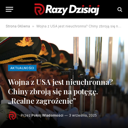
Strona Główna
»
Wojna z USA jest nieuchronna? Chiny zbroją się na potęgę. „Realne zagrożenie”
AKTUALNOŚCI
Wojna z USA jest nieuchronna?
Chiny zbroją się na potęgę.
„Realne zagrożenie”
Przez
Pokój Wiadomości
3 września, 2025