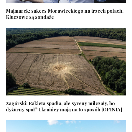
Majmurek: sukces Morawieckiego na trzech polach.
Kluczowe są sondaże
Zagórski: Rakieta spadła, ale syreny milczały, bo
dyżurny spał? Ukraińcy mają na to sposób [OPINIA]