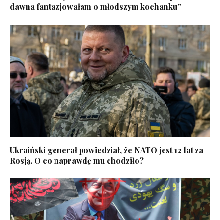
dawna fantazjowałam o młodszym kochanku”
Ukraiński generał powiedział, że NATO jest 12 lat za
Rosją. O co naprawdę mu chodziło?