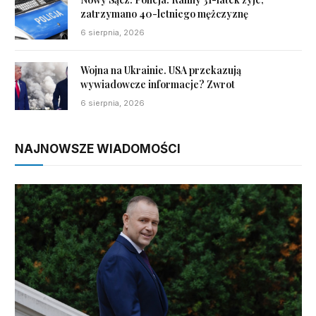
zatrzymano 40-letniego mężczyznę
6 sierpnia, 2026
Wojna na Ukrainie. USA przekazują
wywiadowcze informacje? Zwrot
6 sierpnia, 2026
NAJNOWSZE WIADOMOŚCI