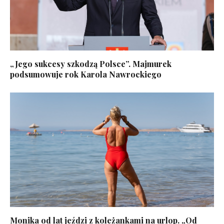
„Jego sukcesy szkodzą Polsce”. Majmurek
podsumowuje rok Karola Nawrockiego
Monika od lat jeździ z koleżankami na urlop. „Od