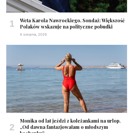
Weta Karola Nawrockiego. Sondaż: Większość
Polaków wskazuje na polityczne pobudki
6 sierpnia, 2026
Monika od lat jeździ z koleżankami na urlop.
„Od dawna fantazjowałam o młodszym