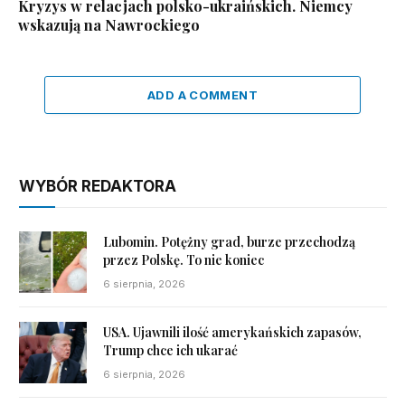
Kryzys w relacjach polsko-ukraińskich. Niemcy
wskazują na Nawrockiego
ADD A COMMENT
WYBÓR REDAKTORA
Lubomin. Potężny grad, burze przechodzą
przez Polskę. To nie koniec
6 sierpnia, 2026
USA. Ujawnili ilość amerykańskich zapasów,
Trump chce ich ukarać
6 sierpnia, 2026