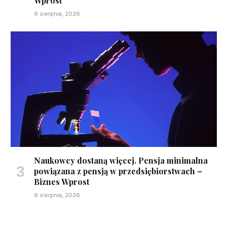
Wprost
6 sierpnia, 2026
Naukowcy dostaną więcej. Pensja minimalna
powiązana z pensją w przedsiębiorstwach –
Biznes Wprost
6 sierpnia, 2026