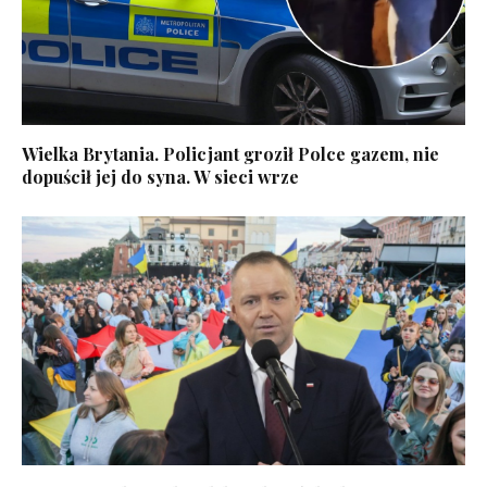
Wielka Brytania. Policjant groził Polce gazem, nie
dopuścił jej do syna. W sieci wrze