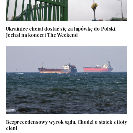
Ukrainiec chciał dostać się za łapówkę do Polski.
Jechał na koncert The Weekend
Bezprecedensowy wyrok sądu. Chodzi o statek z floty
cieni