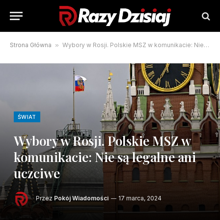
Strona Główna
»
Wybory w Rosji. Polskie MSZ w komunikacie: Nie są legalne ani uczciwe
ŚWIAT
Wybory w Rosji. Polskie MSZ w
komunikacie: Nie są legalne ani
uczciwe
Przez
Pokój Wiadomości
17 marca, 2024