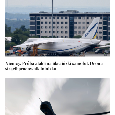
Niemcy. Próba ataku na ukraiński samolot. Drona
strącił pracownik lotniska