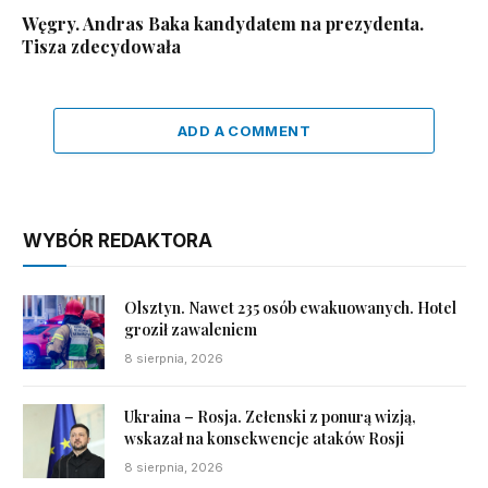
Węgry. Andras Baka kandydatem na prezydenta.
Tisza zdecydowała
ADD A COMMENT
WYBÓR REDAKTORA
Olsztyn. Nawet 235 osób ewakuowanych. Hotel
groził zawaleniem
8 sierpnia, 2026
Ukraina – Rosja. Zełenski z ponurą wizją,
wskazał na konsekwencje ataków Rosji
8 sierpnia, 2026