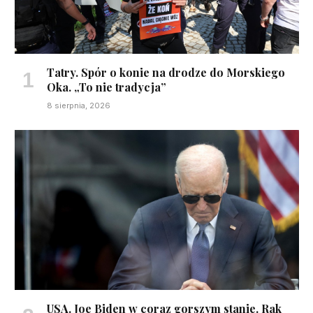
Tatry. Spór o konie na drodze do Morskiego
Oka. „To nie tradycja”
8 sierpnia, 2026
USA. Joe Biden w coraz gorszym stanie. Rak