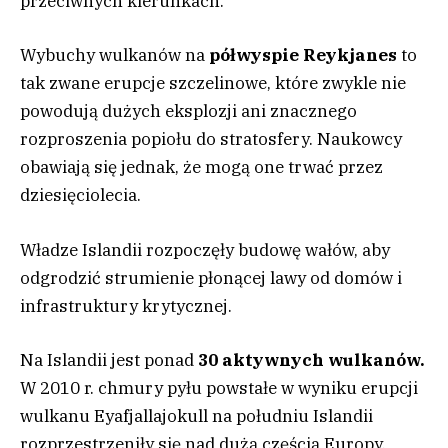
przeciwnych kierunkach.
Wybuchy wulkanów na
półwyspie Reykjanes
to
tak zwane erupcje szczelinowe, które zwykle nie
powodują dużych eksplozji ani znacznego
rozproszenia popiołu do stratosfery. Naukowcy
obawiają się jednak, że mogą one trwać przez
dziesięciolecia.
Władze Islandii rozpoczęły budowę wałów, aby
odgrodzić strumienie płonącej lawy od domów i
infrastruktury krytycznej.
Na Islandii jest ponad
30 aktywnych wulkanów.
W 2010 r. chmury pyłu powstałe w wyniku erupcji
wulkanu Eyafjallajokull na południu Islandii
rozprzestrzeniły się nad dużą częścią Europy,