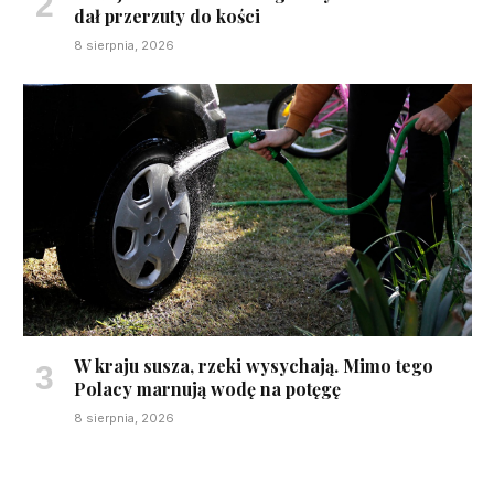
dał przerzuty do kości
8 sierpnia, 2026
W kraju susza, rzeki wysychają. Mimo tego
Polacy marnują wodę na potęgę
8 sierpnia, 2026