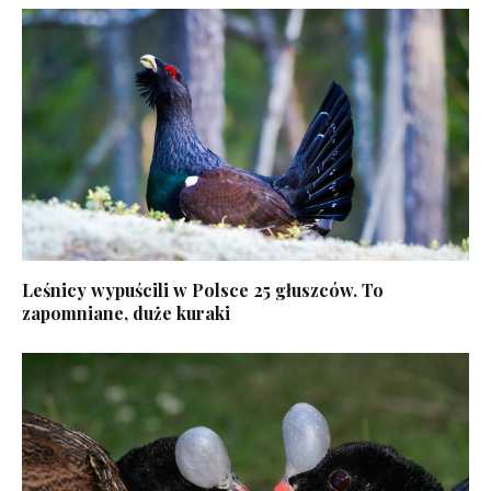
Leśnicy wypuścili w Polsce 25 głuszców. To
zapomniane, duże kuraki