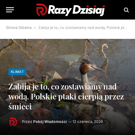
Strona Główna
»
Zabija je to, co zostawiamy nad wodą. Polskie ptaki cierpią przez śmieci
KLIMAT
Zabija je to, co zostawiamy nad
wodą. Polskie ptaki cierpią przez
śmieci
Przez
Pokój Wiadomości
12 czerwca, 2026