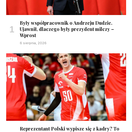
Były współpracownik o Andrzeju Dudzie.
Ujawnił, dlaczego były prezydent milczy –
Wprost
6 sierpnia, 2026
Reprezentant Polski wypisze się z kadry? To