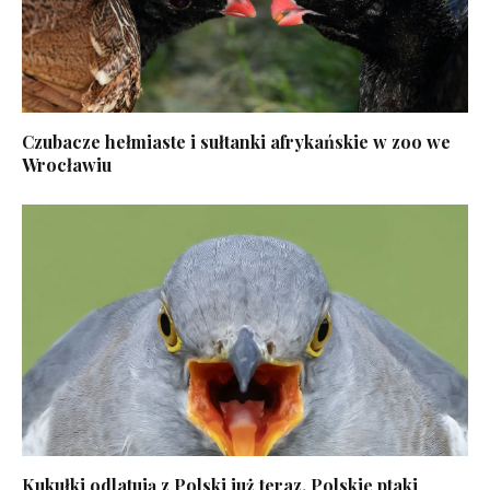
Czubacze hełmiaste i sułtanki afrykańskie w zoo we
Wrocławiu
Kukułki odlatują z Polski już teraz. Polskie ptaki