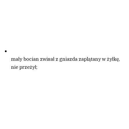
mały bocian zwisał z gniazda zaplątany w żyłkę,
nie przeżył;