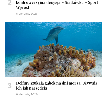
kontrowersyjna decyzja – Siatkówka – Sport
Wprost
6 sierpnia, 2026
Delfiny szukają gąbek na dni morza. Używają
ich jak narzędzia
6 sierpnia, 2026