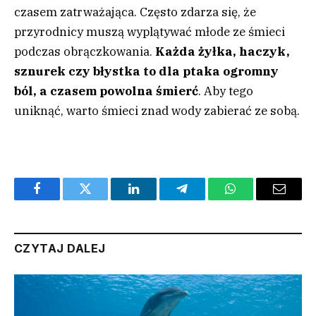
czasem zatrważająca. Często zdarza się, że
przyrodnicy muszą wyplątywać młode ze śmieci
podczas obrączkowania.
Każda żyłka, haczyk,
sznurek czy błystka to dla ptaka ogromny
ból, a czasem powolna śmierć
. Aby tego
uniknąć, warto śmieci znad wody zabierać ze sobą.
Facebook
Twitter
LinkedIn
Telegram
WhatsApp
Email
CZYTAJ DALEJ