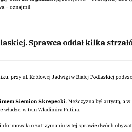
wa – oznajmił.
laskiej. Sprawca oddał kilka strzał
iku, przy ul. Królowej Jadwigi w Białej Podlaskiej podsz
imem Siemion Skrepecki
. Mężczyzna był artystą, a w
ie władze, w tym Władimira Putina.
informowała o zatrzymaniu w tej sprawie dwóch obywat