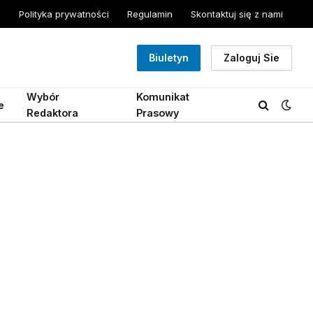
Polityka prywatności
Regulamin
Skontaktuj się z nami
Biuletyn
Zaloguj Sie
Wybór
Komunikat
e
Redaktora
Prasowy