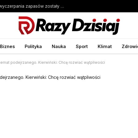
Miasto w USA może zostać bez wody. Do wyczerpania zapasów zostały miesiące
Biznes
Polityka
Nauka
Sport
Klimat
Zdrowi
temat podejrzanego. Kierwiński: Chcę rozwiać wątpliwości