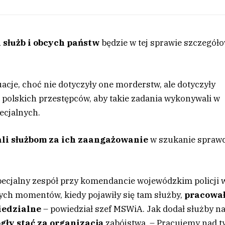
służb i obcych państw
będzie w tej sprawie szczegół
acje, choć nie dotyczyły one morderstw, ale dotyczyły
 polskich przestępców, aby takie zadania wykonywali w
ecjalnych.
li służbom za ich zaangażowanie
w szukanie spraw
 specjalny zespół przy komendancie wojewódzkim policji 
zych momentów, kiedy pojawiły się tam służby,
pracowa
iedzialne
– powiedział szef MSWiA. Jak dodał służby n
ogły stać za organizacją
zabójstwa. – Pracujemy nad t