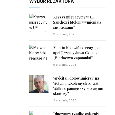
WYBÓR REDAKTORA
Kryzys migracyjny w UE.
Sanchez i Meloni wymieniają
się „ciosami”
9 sierpnia, 2026
–
Marcin Kierwiński reaguje na
apel Przemysława Czarnka.
„Biedactwo zapomniał”
i-
9 sierpnia, 2026
Wrócił z „dołów śmierci” na
Wołyniu. „Kolejnych 50 ciał.
Walka o pamięć szybko się nie
skończy”
i
9 sierpnia, 2026
Dinozaury rzadko osiągały