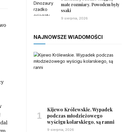
małe rozmiary. Powodem były
ssaki
9 sierpnia, 2026
owo
NAJNOWSZE WIADOMOŚCI
cy
w
Kijewo Królewskie. Wypadek
ł
podczas młodzieżowego
wyścigu kolarskiego, są ranni
adal
9 sierpnia, 2026
ym,