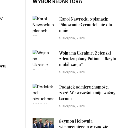
WYBÓR REDAKTORA
w
Karol Nawrocki o planach:
Pilnowanie żyrandoli nie dla
mnie
9 sierpnia, 2026
Wojna na Ukrainie. Zełenski
zdradza plany Putina. „Ukryta
mobilizacja”
twa
9 sierpnia, 2026
Podatek od nieruchomości
o
2026. We wrześniu mija ważny
termin
9 sierpnia, 2026
Szymon Hołownia
wicepremierem w rządzie