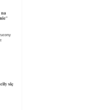
h na
nie”
ciły się