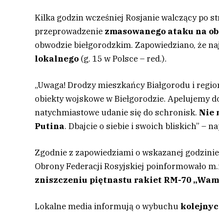
Kilka godzin wcześniej Rosjanie walczący po s
przeprowadzenie
zmasowanego ataku na obi
obwodzie biełgorodzkim. Zapowiedziano, że na
lokalnego
(g. 15 w Polsce – red.).
„Uwaga! Drodzy mieszkańcy Białgorodu i regio
obiekty wojskowe w Biełgorodzie. Apelujemy do 
natychmiastowe udanie się do schronisk.
Nie 
Putina
. Dbajcie o siebie i swoich bliskich” – n
Zgodnie z zapowiedziami o wskazanej godzinie 
Obrony Federacji Rosyjskiej poinformowało m.i
zniszczeniu piętnastu rakiet RM-70 „Wam
Lokalne media informują o wybuchu
kolejnyc