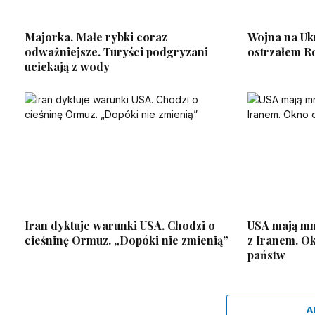
Majorka. Małe rybki coraz
Wojna na Uk
odważniejsze. Turyści podgryzani
ostrzałem Ro
uciekają z wody
Iran dyktuje warunki USA. Chodzi o
USA mają mn
cieśninę Ormuz. „Dopóki nie zmienią”
z Iranem. O
państw
A