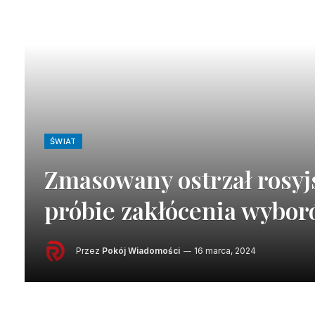
ŚWIAT
Zmasowany ostrzał rosyj
próbie zakłócenia wybo
Przez
Pokój Wiadomości
16 marca, 2024