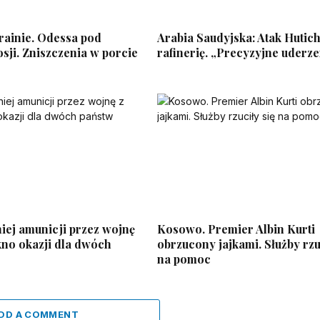
rainie. Odessa pod
Arabia Saudyjska: Atak Hutic
sji. Zniszczenia w porcie
rafinerię. „Precyzyjne uderze
iej amunicji przez wojnę
Kosowo. Premier Albin Kurti
kno okazji dla dwóch
obrzucony jajkami. Służby rzu
na pomoc
DD A COMMENT