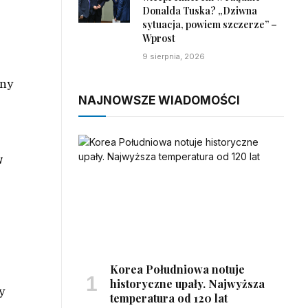
Donalda Tuska? „Dziwna
sytuacja, powiem szczerze” –
Wprost
9 sierpnia, 2026
iny
NAJNOWSZE WIADOMOŚCI
w
Korea Południowa notuje
historyczne upały. Najwyższa
y
temperatura od 120 lat