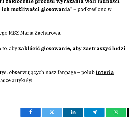
elu
zakłócenie procesu wyrażania woli ludności
c ich możliwości głosowania
” – podkreślono w
kiego MSZ Maria Zacharowa.
 to, aby
zakłócić głosowanie, aby zastraszyć ludzi
”
 tys. obserwujących nasz fanpage – polub
Interia
asze artykuły!
Facebook
Twitter
LinkedIn
Telegram
What