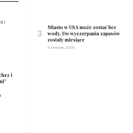
Miasto w USA może zostać bez
wody. Do wyczerpania zapasów
zostały miesiące
9 sierpnia, 2026
chez i
mi”