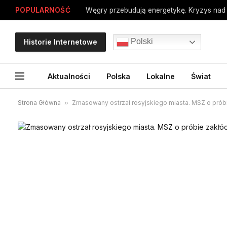
POPULARNOŚĆ
Węgry przebudują energetykę. Kryzys nad
Polski
Historie Internetowe
Aktualności
Polska
Lokalne
Świat
Strona Główna
»
Zmasowany ostrzał rosyjskiego miasta. MSZ o pró