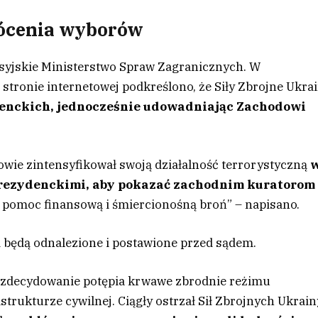
łócenia wyborów
osyjskie Ministerstwo Spraw Zagranicznych. W
 stronie internetowej podkreślono, że Siły Zbrojne Ukra
denckich, jednocześnie udowadniając Zachodowi
owie zintensyfikował swoją działalność terrorystyczną
prezydenckimi, aby pokazać zachodnim kuratorom
ą pomoc finansową i śmiercionośną broń” – napisano.
i będą odnalezione i postawione przed sądem.
 zdecydowanie potępia krwawe zbrodnie reżimu
strukturze cywilnej. Ciągły ostrzał Sił Zbrojnych Ukrain