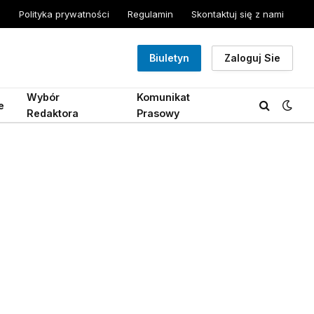
Polityka prywatności
Regulamin
Skontaktuj się z nami
Biuletyn
Zaloguj Sie
Wybór
Komunikat
e
Redaktora
Prasowy