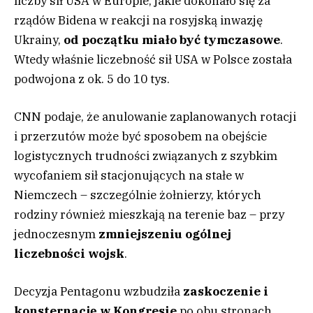
liczby sił USA w Europie, jakie dokonało się za
rządów Bidena w reakcji na rosyjską inwazję
Ukrainy,
od początku miało być tymczasowe
.
Wtedy właśnie liczebność sił USA w Polsce została
podwojona z ok. 5 do 10 tys.
CNN podaje, że anulowanie zaplanowanych rotacji
i przerzutów może być sposobem na obejście
logistycznych trudności związanych z szybkim
wycofaniem sił stacjonujących na stałe w
Niemczech – szczególnie żołnierzy, których
rodziny również mieszkają na terenie baz – przy
jednoczesnym
zmniejszeniu ogólnej
liczebności wojsk
.
Decyzja Pentagonu wzbudziła
zaskoczenie i
konsternację w Kongresie
po obu stronach