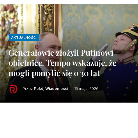
AKTUALNOŚCI
Generałowie złożyli Putinowi
obietnicę. Tempo wskazuje, że
mogli pomylić się o 30 lat
Przez
Pokój Wiadomości
15 maja, 2026
Rosyjscy generałowie zapewniali Władimira
Putina, że tym razem do końca jesieni
zdobędą Donbas. Tymczasem to Ukraińcy na