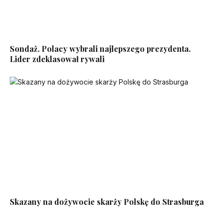
Sondaż. Polacy wybrali najlepszego prezydenta.
Lider zdeklasował rywali
Skazany na dożywocie skarży Polskę do Strasburga