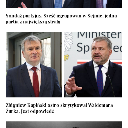
Sondaż partyjny. Sześć ugrupowań w Sejmie, jedna
partia z największą stratą
Zbigniew Kapiński ostro skrytykował Waldemara
Żurka. Jest odpowiedź