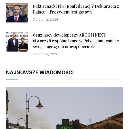
Pakt senacki PiS i Konfederacji? Deklaracja z
Pałacu. „Prezydent jest gotowy”
7 sierpnia, 2026
Gruzińscy deweloperzy ARCHI i NEXT
otworzyli wspólne biuro w Polsce, umacniając
swoją międzynarodową obecność
7 sierpnia, 2026
NAJNOWSZE WIADOMOŚCI