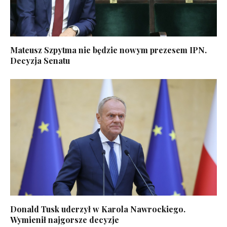
Mateusz Szpytma nie będzie nowym prezesem IPN.
Decyzja Senatu
Donald Tusk uderzył w Karola Nawrockiego.
Wymienił najgorsze decyzje