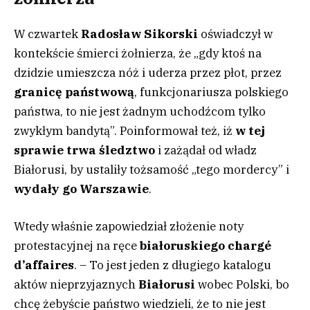
W czwartek
Radosław Sikorski
oświadczył w
kontekście śmierci żołnierza, że „gdy ktoś na
dzidzie umieszcza nóż i uderza przez płot, przez
granicę państwową
, funkcjonariusza polskiego
państwa, to nie jest żadnym uchodźcom tylko
zwykłym bandytą”. Poinformował też, iż
w tej
sprawie trwa śledztwo
i zażądał od władz
Białorusi, by ustaliły tożsamość „tego mordercy” i
wydały go
Warszawie
.
Wtedy właśnie zapowiedział złożenie noty
protestacyjnej na ręce
białoruskiego chargé
d’affaires
. – To jest jeden z długiego katalogu
aktów nieprzyjaznych
Białorusi
wobec Polski, bo
chcę żebyście państwo wiedzieli, że to nie jest