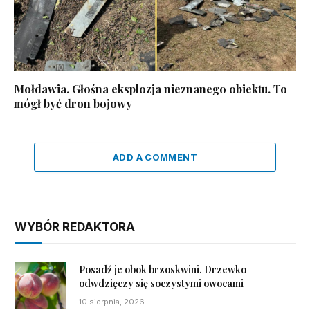
Mołdawia. Głośna eksplozja nieznanego obiektu. To
mógł być dron bojowy
ADD A COMMENT
WYBÓR REDAKTORA
Posadź je obok brzoskwini. Drzewko
odwdzięczy się soczystymi owocami
10 sierpnia, 2026