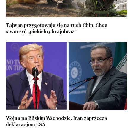
Tajwan przygotowuje się na ruch Chin. Chce
stworzyć „piekielny krajobraz”
Wojna na Bliskim Wschodzie. Iran zaprzecza
deklaracjom USA