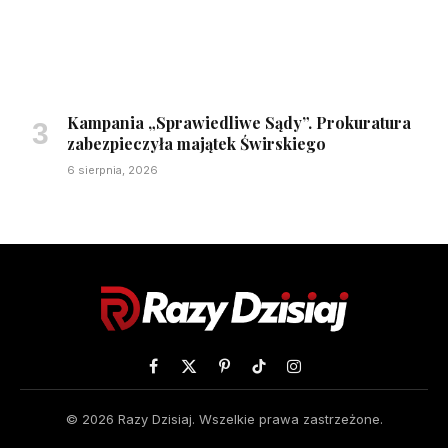
Kampania „Sprawiedliwe Sądy”. Prokuratura
zabezpieczyła majątek Świrskiego
6 sierpnia, 2026
Facebook
X
Pinterest
TikTok
Instagram
(Twitter)
© 2026 Razy Dzisiaj. Wszelkie prawa zastrzeżone.