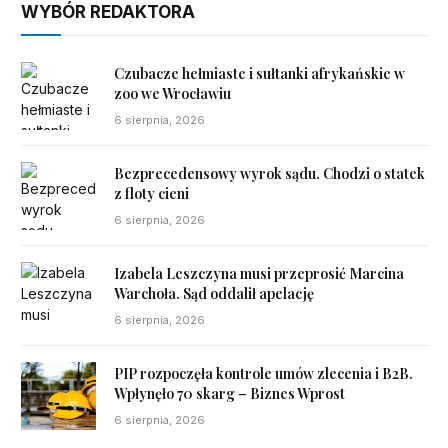
WYBÓR REDAKTORA
Czubacze hełmiaste i sułtanki afrykańskie w
zoo we Wrocławiu
6 sierpnia, 2026
Bezprecedensowy wyrok sądu. Chodzi o statek
z floty cieni
6 sierpnia, 2026
Izabela Leszczyna musi przeprosić Marcina
Warchoła. Sąd oddalił apelację
6 sierpnia, 2026
PIP rozpoczęła kontrole umów zlecenia i B2B.
Wpłynęło 70 skarg – Biznes Wprost
6 sierpnia, 2026