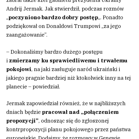
zabrał także szef gabinetu prezydenta Ukrainy
Andrij Jermak. Jak stwierdził, podczas rozmów
„
poczyniono bardzo dobry postęp
„. Ponadto
podziękował on Donaldowi Trumpowi „za jego
zaangażowanie”.
– Dokonaliśmy bardzo dużego postępu
i
zmierzamy ku sprawiedliwemu i trwałemu
pokojowi
, na jaki zasługuje naród ukraiński i
jakiego pragnie bardziej niż ktokolwiek inny na tej
planecie – powiedział.
Jermak zapowiedział również, że w najbliższych
dniach będzie
pracował nad „połączeniem
propozycji”
, odnosząc się do zgłoszonej
kontrpropozycji planu pokojowego przez państwa
europejskie. Dodajmy, że rozmowy w Genewie