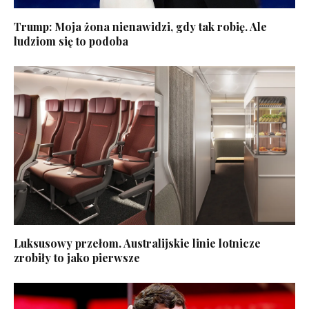
Trump: Moja żona nienawidzi, gdy tak robię. Ale
ludziom się to podoba
Luksusowy przełom. Australijskie linie lotnicze
zrobiły to jako pierwsze