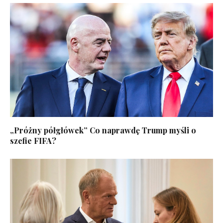
„Próżny półgłówek” Co naprawdę Trump myśli o
szefie FIFA?