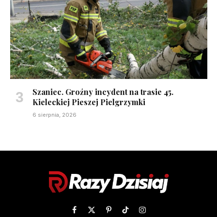
Szaniec. Groźny incydent na trasie 45.
Kieleckiej Pieszej Pielgrzymki
6 sierpnia, 2026
Facebook
X
Pinterest
TikTok
Instagram