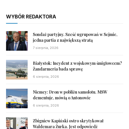
WYBÓR REDAKTORA
Sondaż partyjny. Sześć ugrupowań w Sejmie,
jedna partia z największą stratą
7 sierpnia, 2026
Białystok: Incydent z wojskowym śmigłowcem?
Żandarmeria bada sprawę
6 sierpnia, 2026
Niemcy: Dron w pobliżu samolotu. MSW
dementuje, mówią o Antonowie
6 sierpnia, 2026
Zbigniew Kapiński ostro skrytykował
Waldemara Żurka. Jest odpowiedź