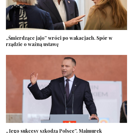
„Śmierdzące jajo” wróci po wakacjach. Spór w
rządzie o ważną ustawę
„Jego sukcesy szkodzą Polsce”. Majmurek