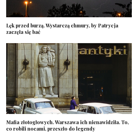
Lęk przed burzą. Wystarczą chmury, by Patrycja
zaczęła się bać
Mafia złotogłowych. Warszawa ich nienawidziła. To,
co robili nocami, przeszło do legendy