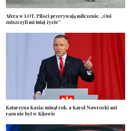
Afera w LOT. Piloci przerywają milczenie. „Oni
zniszczyli mi tutaj życie”
Katarzyna Kasia: minął rok, a Karol Nawrocki ani
razu nie był w Kijowie