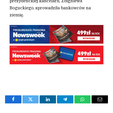
prezydenckiej kancelarii, Zbigniewa
Boguckiego, sprowadziła bankowców na
ziemię.
Facebook
Twitter
LinkedIn
Telegram
WhatsApp
Email