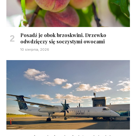
Posadź je obok brzoskwini. Drzewko
odwdzięczy się soczystymi owocami
10 sierpnia, 2026