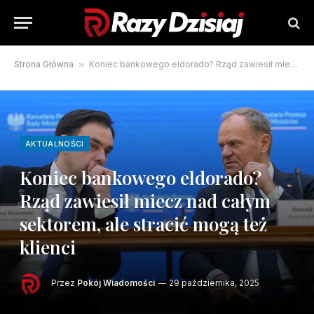
Strona Główna
»
Koniec bankowego eldorado? Rząd zawiesił miecz nad całym sektorem, ale stracić mogą też klienci
AKTUALNOŚCI
Koniec bankowego eldorado?
Rząd zawiesił miecz nad całym
sektorem, ale stracić mogą też
klienci
Przez
Pokój Wiadomości
29 października, 2025