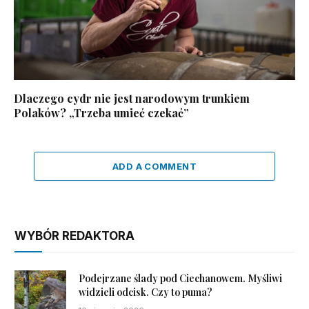
Dlaczego cydr nie jest narodowym trunkiem
Polaków? „Trzeba umieć czekać”
ADD A COMMENT
WYBÓR REDAKTORA
Podejrzane ślady pod Ciechanowem. Myśliwi
widzieli odcisk. Czy to puma?