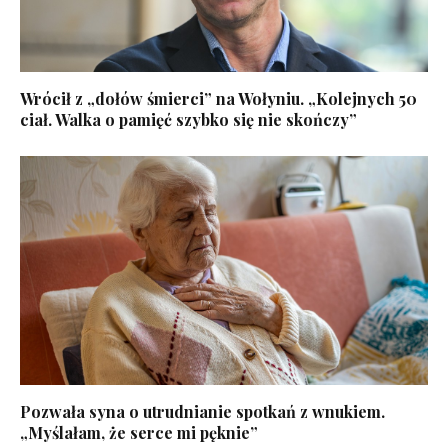
Wrócił z „dołów śmierci” na Wołyniu. „Kolejnych 50
ciał. Walka o pamięć szybko się nie skończy”
Pozwała syna o utrudnianie spotkań z wnukiem.
„Myślałam, że serce mi pęknie”