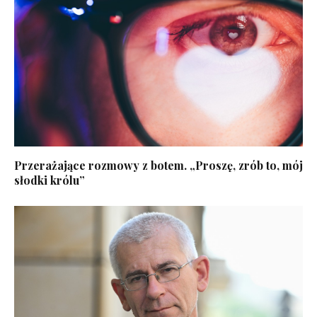
Przerażające rozmowy z botem. „Proszę, zrób to, mój
słodki królu”