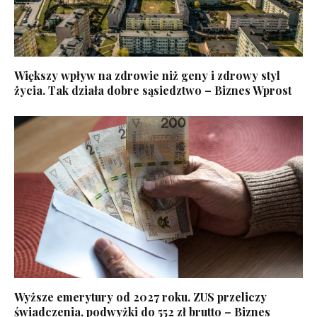
Większy wpływ na zdrowie niż geny i zdrowy styl
życia. Tak działa dobre sąsiedztwo – Biznes Wprost
Wyższe emerytury od 2027 roku. ZUS przeliczy
świadczenia, podwyżki do 552 zł brutto – Biznes