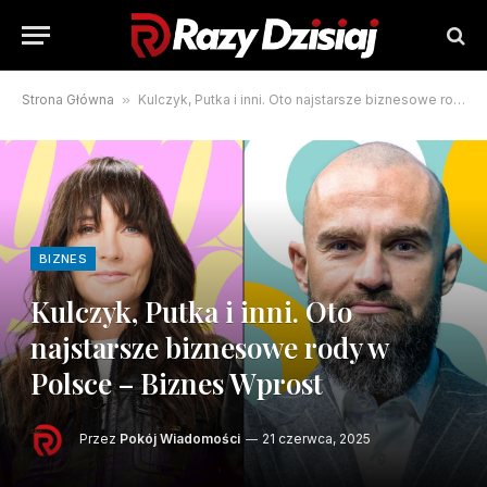
Strona Główna
»
Kulczyk, Putka i inni. Oto najstarsze biznesowe rody w Polsce – Biznes Wprost
BIZNES
Kulczyk, Putka i inni. Oto
najstarsze biznesowe rody w
Polsce – Biznes Wprost
Przez
Pokój Wiadomości
21 czerwca, 2025