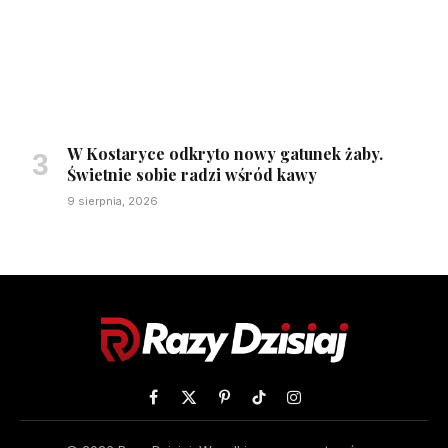
W Kostaryce odkryto nowy gatunek żaby.
Świetnie sobie radzi wśród kawy
9 sierpnia, 2026
Facebook
X
Pinterest
TikTok
Instagram
(Twitter)