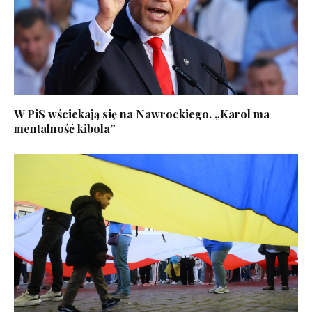
W PiS wściekają się na Nawrockiego. „Karol ma
mentalność kibola”