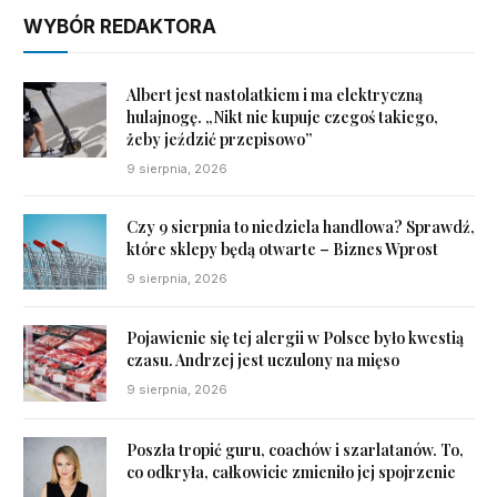
WYBÓR REDAKTORA
Albert jest nastolatkiem i ma elektryczną
hulajnogę. „Nikt nie kupuje czegoś takiego,
żeby jeździć przepisowo”
9 sierpnia, 2026
Czy 9 sierpnia to niedziela handlowa? Sprawdź,
które sklepy będą otwarte – Biznes Wprost
9 sierpnia, 2026
Pojawienie się tej alergii w Polsce było kwestią
czasu. Andrzej jest uczulony na mięso
9 sierpnia, 2026
Poszła tropić guru, coachów i szarlatanów. To,
co odkryła, całkowicie zmieniło jej spojrzenie