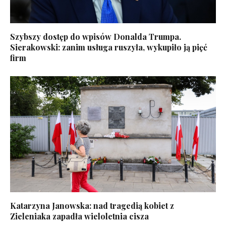
Szybszy dostęp do wpisów Donalda Trumpa.
Sierakowski: zanim usługa ruszyła, wykupiło ją pięć
firm
Katarzyna Janowska: nad tragedią kobiet z
Zieleniaka zapadła wieloletnia cisza