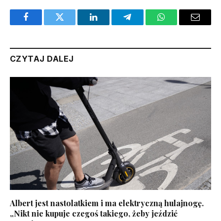
Facebook
Twitter
LinkedIn
Telegram
WhatsApp
Email
CZYTAJ DALEJ
Albert jest nastolatkiem i ma elektryczną hulajnogę.
„Nikt nie kupuje czegoś takiego, żeby jeździć