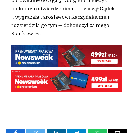
porównanie do Agaty Dudy, która kiedyś
podobnym stwierdzeniem… — zaczął Gądek. —
…wygrażała Jarosławowi Kaczyńskiemu i
rozsierdziła go tym — dokończył za niego
Stankiewicz.