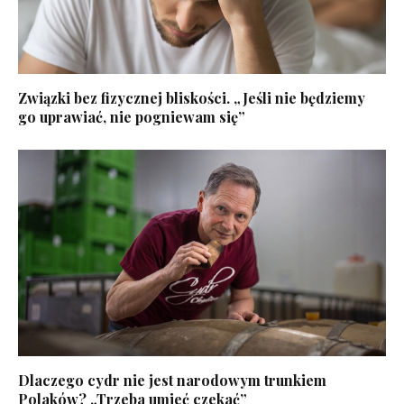
Związki bez fizycznej bliskości. „Jeśli nie będziemy
go uprawiać, nie pogniewam się”
Dlaczego cydr nie jest narodowym trunkiem
Polaków? „Trzeba umieć czekać”