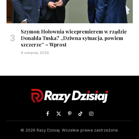
Szymon Hołownia wicepremierem w rządzie
Donalda Tuska? „Dziwna sytuacja, powiem
szczerze” – Wprost
9 sierpnia, 2026
Facebook
X
Pinterest
TikTok
Instagram
(Twitter)
© 2026 Razy Dzisiaj. Wszelkie prawa zastrzeżone.