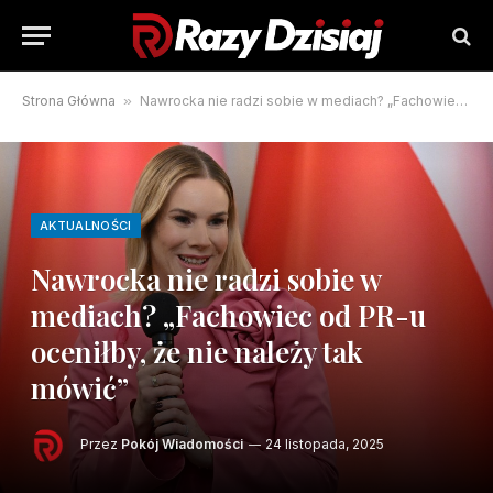
Strona Główna
»
Nawrocka nie radzi sobie w mediach? „Fachowiec od PR-u oceniłby, że nie należy tak mówić”
AKTUALNOŚCI
Nawrocka nie radzi sobie w
mediach? „Fachowiec od PR-u
oceniłby, że nie należy tak
mówić”
Przez
Pokój Wiadomości
24 listopada, 2025