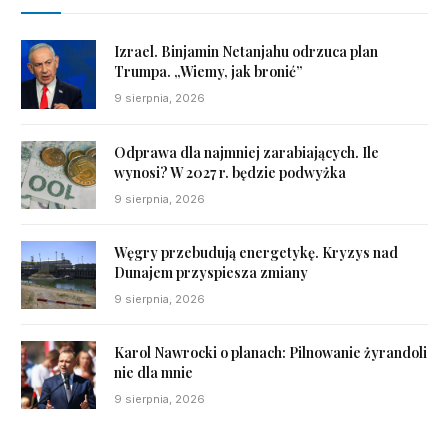
Izrael. Binjamin Netanjahu odrzuca plan
Trumpa. „Wiemy, jak bronić”
9 sierpnia, 2026
Odprawa dla najmniej zarabiających. Ile
wynosi? W 2027 r. będzie podwyżka
9 sierpnia, 2026
Węgry przebudują energetykę. Kryzys nad
Dunajem przyspiesza zmiany
9 sierpnia, 2026
Karol Nawrocki o planach: Pilnowanie żyrandoli
nie dla mnie
9 sierpnia, 2026