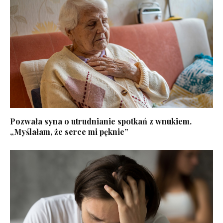
Pozwała syna o utrudnianie spotkań z wnukiem.
„Myślałam, że serce mi pęknie”