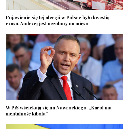
Pojawienie się tej alergii w Polsce było kwestią
czasu. Andrzej jest uczulony na mięso
W PiS wściekają się na Nawrockiego. „Karol ma
mentalność kibola”