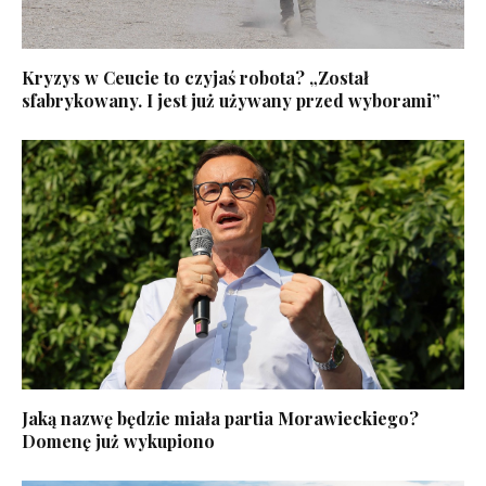
Kryzys w Ceucie to czyjaś robota? „Został
sfabrykowany. I jest już używany przed wyborami”
Jaką nazwę będzie miała partia Morawieckiego?
Domenę już wykupiono