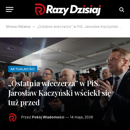
Strona Główna
»
„Ostatnia wieczerza” w PiS. Jarosław Kaczyński wściekł się tuż przed
AKTUALNOŚCI
„Ostatnia wieczerza” w PiS.
Jarosław Kaczyński wściekł się
tuż przed
Przez
Pokój Wiadomości
14 maja, 2026