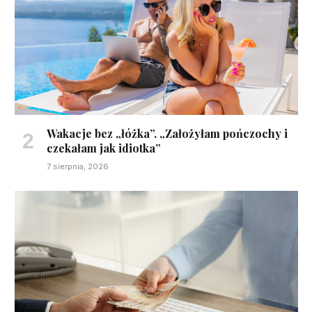
Wakacje bez „łóżka”. „Założyłam pończochy i
czekałam jak idiotka”
7 sierpnia, 2026