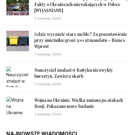
Fakty o Ukraińcach mieszkających w Polsce
[WYJAŚNIAMY]
7 sierpnia, 2026
Gdzie wyrzucić stare meble? Za pozostawienie
przy śmietniku grozi 500 zł mandatu – Biznes
Wprost
7 sierpnia, 2026
Nauczyciel znalazł w Bałtyku niezwykły
bursztyn. Zawiera skarb
7 sierpnia, 2026
Wojna na Ukrainie. Wielka zmiana po atakach
Rosji. Pokazano nowe badanie
7 sierpnia, 2026
NAJNOWSZE WIADOMOŚCI