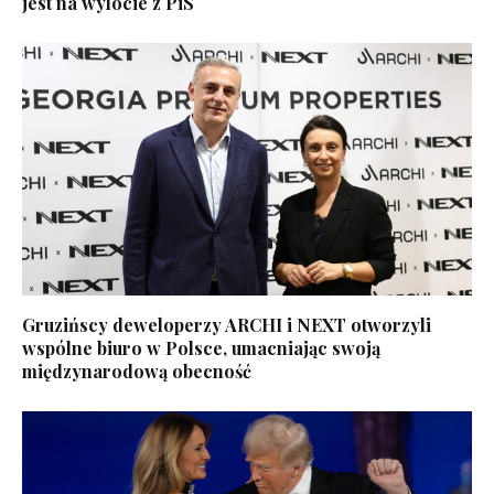
jest na wylocie z PiS
Gruzińscy deweloperzy ARCHI i NEXT otworzyli
wspólne biuro w Polsce, umacniając swoją
międzynarodową obecność