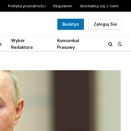
Polityka prywatności
Regulamin
Skontaktuj się z nami
Biuletyn
Zaloguj Sie
Wybór
Komunikat
e
Redaktora
Prasowy