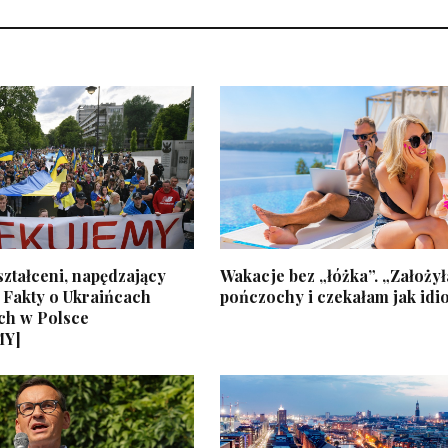
ztałceni, napędzający
Wakacje bez „łóżka”. „Założy
 Fakty o Ukraińcach
pończochy i czekałam jak idi
ch w Polsce
MY]