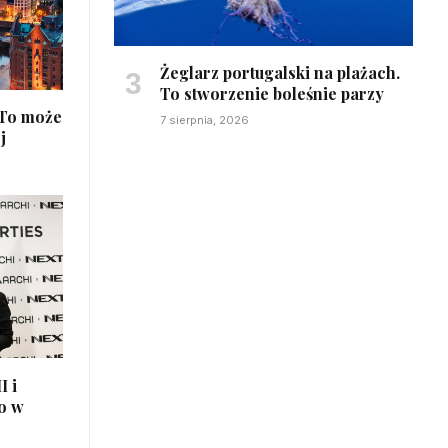
Żeglarz portugalski na plażach.
To stworzenie boleśnie parzy
 To może
7 sierpnia, 2026
j
I i
o w