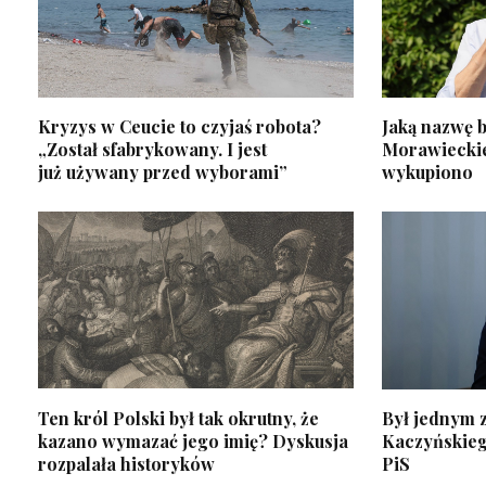
Kryzys w Ceucie to czyjaś robota?
Jaką nazwę b
„Został sfabrykowany. I jest
Morawiecki
już używany przed wyborami”
wykupiono
Ten król Polski był tak okrutny, że
Był jednym z
kazano wymazać jego imię? Dyskusja
Kaczyńskiego
rozpalała historyków
PiS