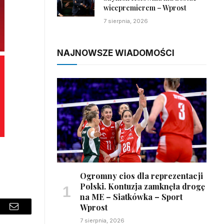
wicepremierem – Wprost
7 sierpnia, 2026
NAJNOWSZE WIADOMOŚCI
Ogromny cios dla reprezentacji
Polski. Kontuzja zamknęła drogę
na ME – Siatkówka – Sport
Wprost
sApp
Email
7 sierpnia, 2026