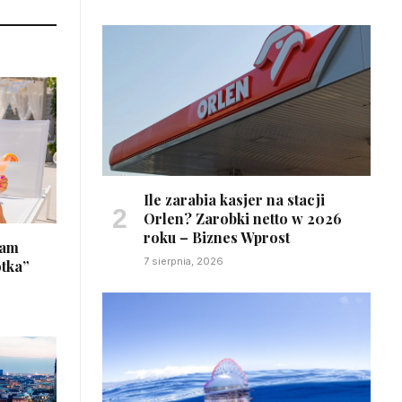
Ile zarabia kasjer na stacji
Orlen? Zarobki netto w 2026
roku – Biznes Wprost
łam
7 sierpnia, 2026
otka”