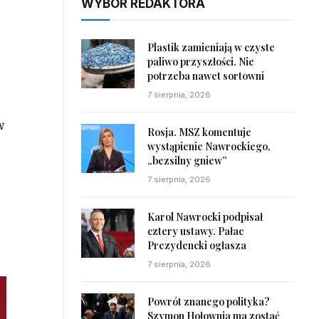
WYBÓR REDAKTORA
Plastik zamieniają w czyste
paliwo przyszłości. Nie
potrzeba nawet sortowni
7 sierpnia, 2026
w
Rosja. MSZ komentuje
wystąpienie Nawrockiego,
„bezsilny gniew”
7 sierpnia, 2026
Karol Nawrocki podpisał
cztery ustawy. Pałac
Prezydencki ogłasza
7 sierpnia, 2026
Powrót znanego polityka?
Szymon Hołownia ma zostać