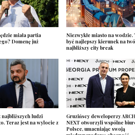
ędzie miała partia
Niezwykłe miasto na wodzie.
ego? Domenę już
być najlepszy kierunek na twó
najbliższy city break
 najbliższych ludzi
Gruzińscy deweloperzy ARCH
. Teraz jest na wylocie z
NEXT otworzyli wspólne biur
Polsce, umacniając swoją