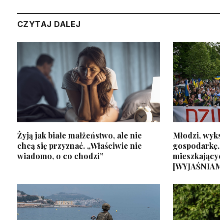
CZYTAJ DALEJ
Żyją jak białe małżeństwo, ale nie
Młodzi, wyks
chcą się przyznać. „Właściwie nie
gospodarkę.
wiadomo, o co chodzi”
mieszkający
[WYJAŚNIA