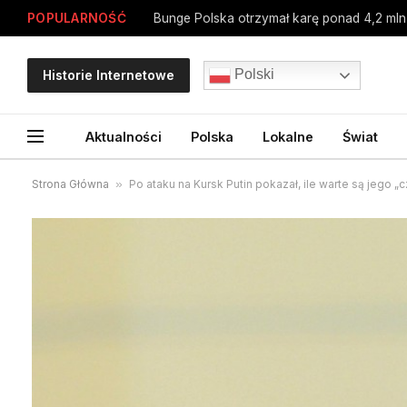
POPULARNOŚĆ
Polski
Historie Internetowe
Aktualności
Polska
Lokalne
Świat
Strona Główna
»
Po ataku na Kursk Putin pokazał, ile warte są jego „