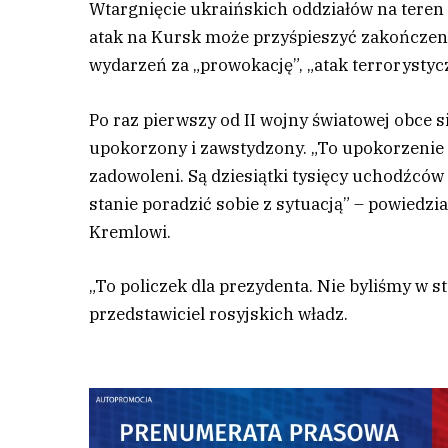
Wtargnięcie ukraińskich oddziałów na teren 
atak na Kursk może przyśpieszyć zakończen
wydarzeń za „prowokację”, „atak terrorystycz
P
o raz pierwszy od II wojny światowej obce si
upokorzony i zawstydzony. „To upokorzenie d
zadowoleni. Są dziesiątki tysięcy uchodźców 
stanie poradzić sobie z sytuacją” – powiedzi
Kremlowi.
„To policzek dla prezydenta. Nie byliśmy w 
przedstawiciel rosyjskich władz.