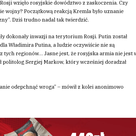
Rosji wzięło rosyjskie dowództwo z zaskoczenia. Czy
ie wojny? Początkową reakcją Kremla było uznanie
ny”. Dziś trudno nadal tak twierdzić.
ły dokonały inwazji na terytorium Rosji. Putin został
la Władimira Putina, a ludzie oczywiście nie są
z tych regionów… Jasne jest, że rosyjska armia nie jest 
ał politolog Sergiej Markow, który wcześniej doradzał
stanie odepchnąć wroga” – mówił z kolei anonimowo