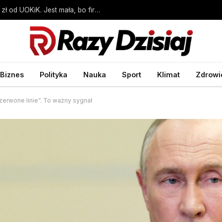
Bunge Polska otrzymał karę ponad 4,2 mln zł od UOKiK. Jest mała, bo firma współpracowała – Biznes Wprost
Biznes
Polityka
Nauka
Sport
Klimat
Zdrowi
czerwone linie”. To ważny sygnał