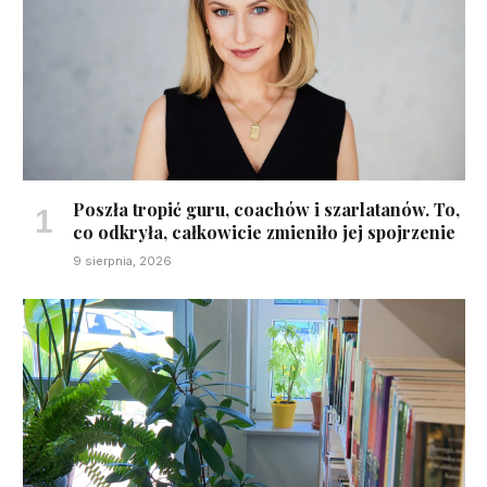
Poszła tropić guru, coachów i szarlatanów. To,
co odkryła, całkowicie zmieniło jej spojrzenie
9 sierpnia, 2026