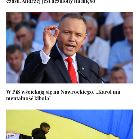
czasu. Andrzej jest uczulony na mięso
W PiS wściekają się na Nawrockiego. „Karol ma
mentalność kibola”