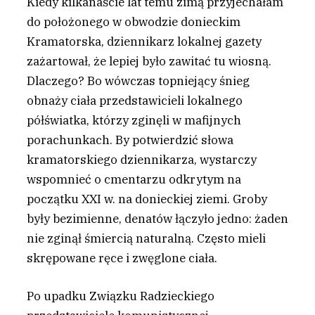
K
iedy kilkanaście lat temu zimą przyjechałam
do położonego w obwodzie donieckim
Kramatorska, dziennikarz lokalnej gazety
zażartował, że lepiej było zawitać tu wiosną.
Dlaczego? Bo wówczas topniejący śnieg
obnaży ciała przedstawicieli lokalnego
półświatka, którzy zginęli w mafijnych
porachunkach. By potwierdzić słowa
kramatorskiego dziennikarza, wystarczy
wspomnieć o cmentarzu odkrytym na
początku XXI w. na donieckiej ziemi. Groby
były bezimienne, denatów łączyło jedno: żaden
nie zginął śmiercią naturalną. Często mieli
skrępowane ręce i zwęglone ciała.
Po upadku Związku Radzieckiego