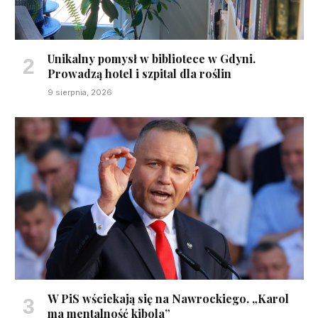
Unikalny pomysł w bibliotece w Gdyni.
Prowadzą hotel i szpital dla roślin
9 sierpnia, 2026
W PiS wściekają się na Nawrockiego. „Karol
ma mentalność kibola”