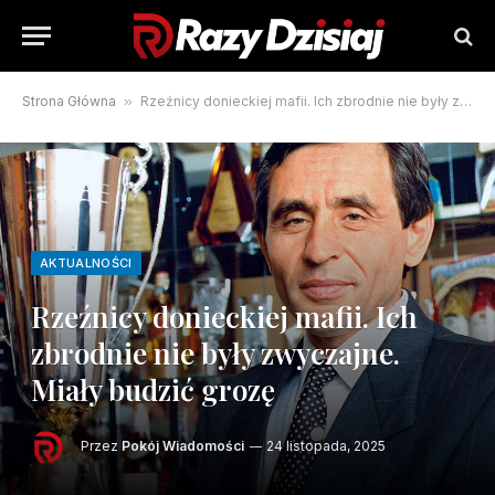
Strona Główna
»
Rzeźnicy donieckiej mafii. Ich zbrodnie nie były zwyczajne. Miały budzić grozę
AKTUALNOŚCI
Rzeźnicy donieckiej mafii. Ich
zbrodnie nie były zwyczajne.
Miały budzić grozę
Przez
Pokój Wiadomości
24 listopada, 2025