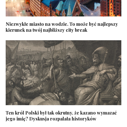
Niezwykłe miasto na wodzie. To może być najlepszy
kierunek na twój najbliższy city break
Ten król Polski był tak okrutny, że kazano wymazać
jego imię? Dyskusja rozpalała historyków