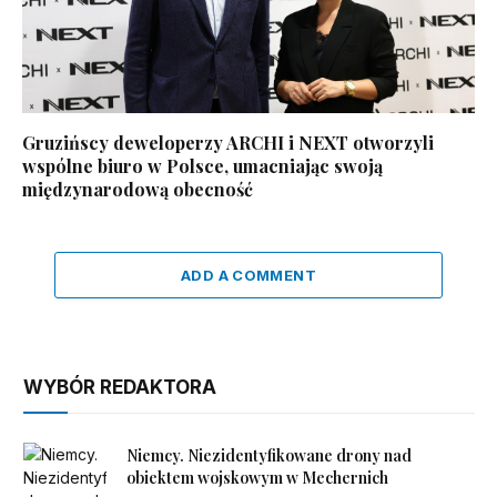
Gruzińscy deweloperzy ARCHI i NEXT otworzyli
wspólne biuro w Polsce, umacniając swoją
międzynarodową obecność
ADD A COMMENT
WYBÓR REDAKTORA
Niemcy. Niezidentyfikowane drony nad
obiektem wojskowym w Mechernich