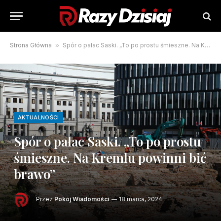
Strona Główna
»
Spór o pałac Saski. „To po prostu śmieszne. Na Kremlu powinni bić brawo”
AKTUALNOŚCI
Spór o pałac Saski. „To po prostu
śmieszne. Na Kremlu powinni bić
brawo”
Przez
Pokój Wiadomości
18 marca, 2024