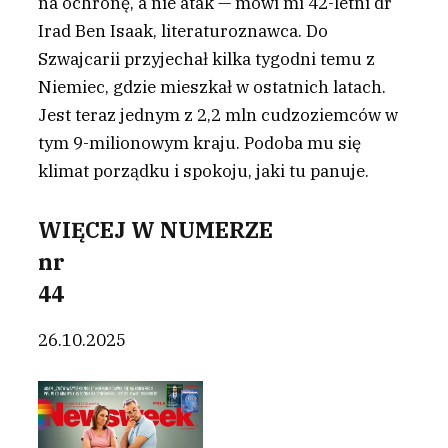
na ochronę, a nie atak — mówi mi 42-letni dr
Irad Ben Isaak, literaturoznawca. Do
Szwajcarii przyjechał kilka tygodni temu z
Niemiec, gdzie mieszkał w ostatnich latach.
Jest teraz jednym z 2,2 mln cudzoziemców w
tym 9-milionowym kraju. Podoba mu się
klimat porządku i spokoju, jaki tu panuje.
WIĘCEJ W NUMERZE
nr
44
26.10.2025