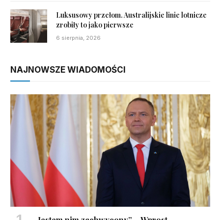
Luksusowy przełom. Australijskie linie lotnicze
zrobiły to jako pierwsze
6 sierpnia, 2026
NAJNOWSZE WIADOMOŚCI
„Jestem nim zachwycony” – Wprost