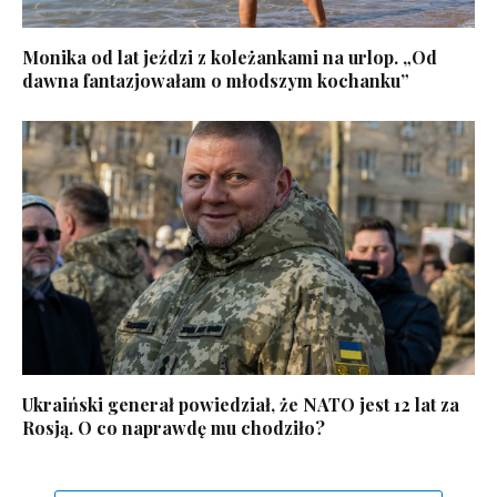
Monika od lat jeździ z koleżankami na urlop. „Od
dawna fantazjowałam o młodszym kochanku”
Ukraiński generał powiedział, że NATO jest 12 lat za
Rosją. O co naprawdę mu chodziło?