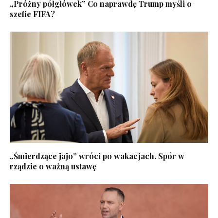
„Próżny półgłówek” Co naprawdę Trump myśli o
szefie FIFA?
„Śmierdzące jajo” wróci po wakacjach. Spór w
rządzie o ważną ustawę