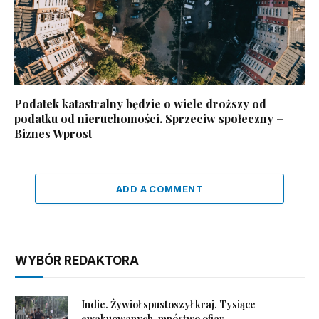
Podatek katastralny będzie o wiele droższy od
podatku od nieruchomości. Sprzeciw społeczny –
Biznes Wprost
ADD A COMMENT
WYBÓR REDAKTORA
Indie. Żywioł spustoszył kraj. Tysiące
ewakuowanych, mnóstwo ofiar