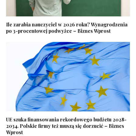
Ile zarabia nauczyciel w 2026 roku? Wynagrodzenia
po 3-procentowej podwyżce – Biznes Wprost
UE szuka finansowania rekordowego budżetu 2028-
2034. Polskie firmy też muszą się dorzucić – Biznes
Wprost