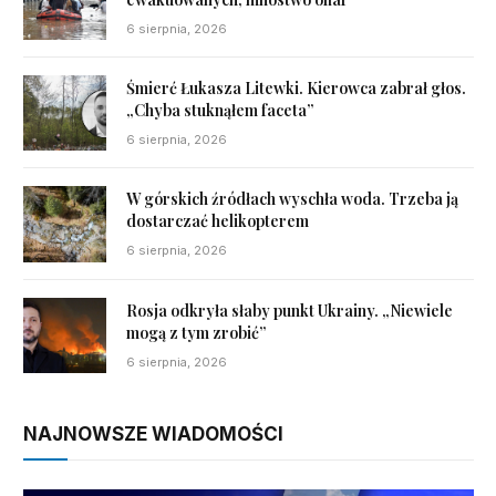
6 sierpnia, 2026
Śmierć Łukasza Litewki. Kierowca zabrał głos.
„Chyba stuknąłem faceta”
6 sierpnia, 2026
W górskich źródłach wyschła woda. Trzeba ją
dostarczać helikopterem
6 sierpnia, 2026
Rosja odkryła słaby punkt Ukrainy. „Niewiele
mogą z tym zrobić”
6 sierpnia, 2026
NAJNOWSZE WIADOMOŚCI