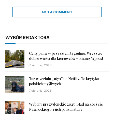
ADD A COMMENT
WYBÓR REDAKTORA
Ceny paliw w przyszłym tygodniu. Wreszcie
dobre wieści dla kierowców – Biznes Wprost
7 sierpnia, 2026
Tur w serialu „1670” na Netflix. To krytyka
polskich myśliwych
7 sierpnia, 2026
Wybory prezydenckie 2025. Błąd na korzyść
Nawrockiego, ruch prokuratury