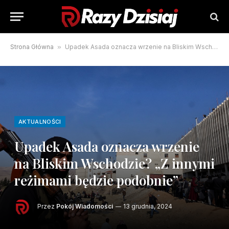
Strona Główna
»
Upadek Asada oznacza wrzenie na Bliskim Wschodzie? „Z innymi reżimami będzie podobnie”
AKTUALNOŚCI
Upadek Asada oznacza wrzenie
na Bliskim Wschodzie? „Z innymi
reżimami będzie podobnie”
Przez
Pokój Wiadomości
13 grudnia, 2024