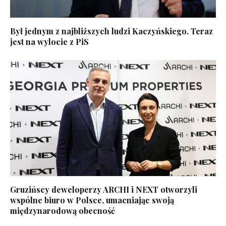
Był jednym z najbliższych ludzi Kaczyńskiego. Teraz
jest na wylocie z PiS
Gruzińscy deweloperzy ARCHI i NEXT otworzyli
wspólne biuro w Polsce, umacniając swoją
międzynarodową obecność