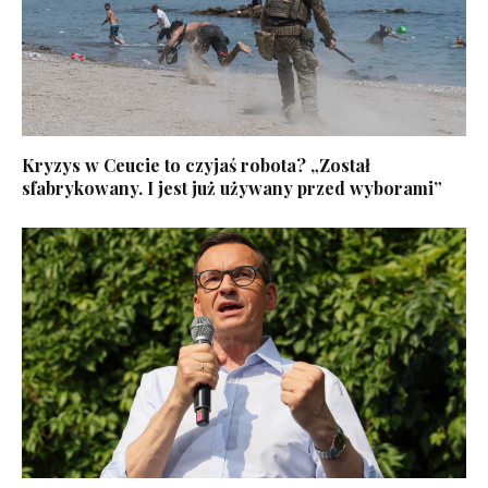
Kryzys w Ceucie to czyjaś robota? „Został
sfabrykowany. I jest już używany przed wyborami”