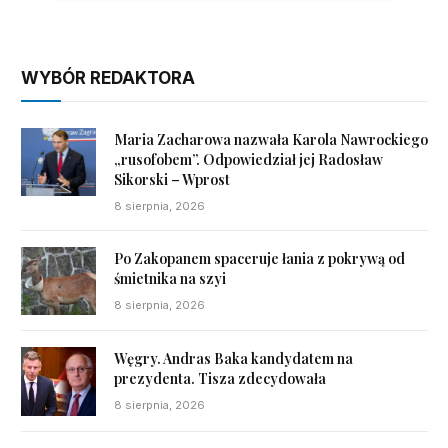
WYBÓR REDAKTORA
Maria Zacharowa nazwała Karola Nawrockiego
„rusofobem”. Odpowiedział jej Radosław
Sikorski – Wprost
8 sierpnia, 2026
Po Zakopanem spaceruje łania z pokrywą od
śmietnika na szyi
8 sierpnia, 2026
Węgry. Andras Baka kandydatem na
prezydenta. Tisza zdecydowała
8 sierpnia, 2026