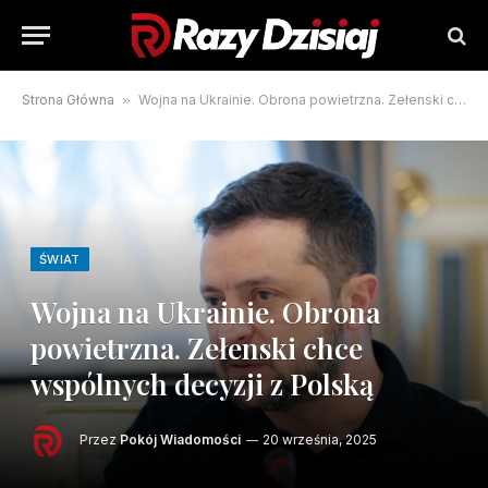
Strona Główna
»
Wojna na Ukrainie. Obrona powietrzna. Zełenski chce wspólnych decyzji z Polską
ŚWIAT
Wojna na Ukrainie. Obrona
powietrzna. Zełenski chce
wspólnych decyzji z Polską
Przez
Pokój Wiadomości
20 września, 2025