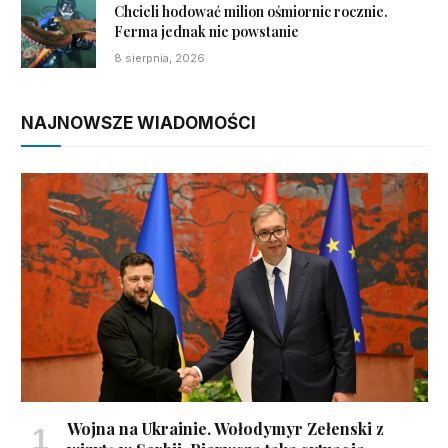
Chcieli hodować milion ośmiornic rocznie.
Ferma jednak nie powstanie
8 sierpnia, 2026
NAJNOWSZE WIADOMOŚCI
Wojna na Ukrainie. Wołodymyr Zełenski z