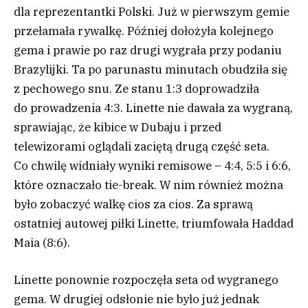
dla reprezentantki Polski. Już w pierwszym gemie
przełamała rywalkę. Później dołożyła kolejnego
gema i prawie po raz drugi wygrała przy podaniu
Brazylijki. Ta po parunastu minutach obudziła się
z pechowego snu. Ze stanu 1:3 doprowadziła
do prowadzenia 4:3. Linette nie dawała za wygraną,
sprawiając, że kibice w Dubaju i przed
telewizorami oglądali zaciętą drugą część seta.
Co chwilę widniały wyniki remisowe – 4:4, 5:5 i 6:6,
które oznaczało tie-break. W nim również można
było zobaczyć walkę cios za cios. Za sprawą
ostatniej autowej piłki Linette, triumfowała Haddad
Maia (8:6).
Linette ponownie rozpoczęła seta od wygranego
gema. W drugiej odsłonie nie było już jednak