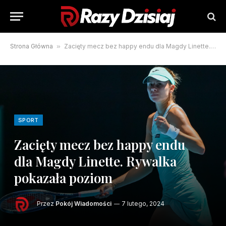
Strona Główna
»
Zacięty mecz bez happy endu dla Magdy Linette. Rywalka pokazała poziom
SPORT
Zacięty mecz bez happy endu
dla Magdy Linette. Rywalka
pokazała poziom
Przez
Pokój Wiadomości
7 lutego, 2024