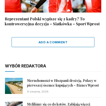
Reprezentant Polski wypisze się z kadry? To
kontrowersyjna decyzja – Siatkówka – Sport Wprost
ADD A COMMENT
WYBÓR REDAKTORA
Nieruchomości w Hiszpanii drożeją. Polacy w
pierwszej ósemce kupujących – Biznes Wprost
9 sierpnia, 2026
Myliliśmy się co do kotów. Zabijają więcej