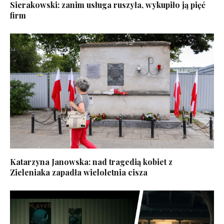
Sierakowski: zanim usługa ruszyła, wykupiło ją pięć
firm
Katarzyna Janowska: nad tragedią kobiet z
Zieleniaka zapadła wieloletnia cisza