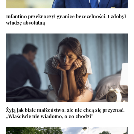
Infantino przekroczył granice bezczelności. I zdobył
władzę absolutną
Żyją jak białe małżeństwo, ale nie chcą się przyznać.
„Właściwie nie wiadomo, o co chodzi”