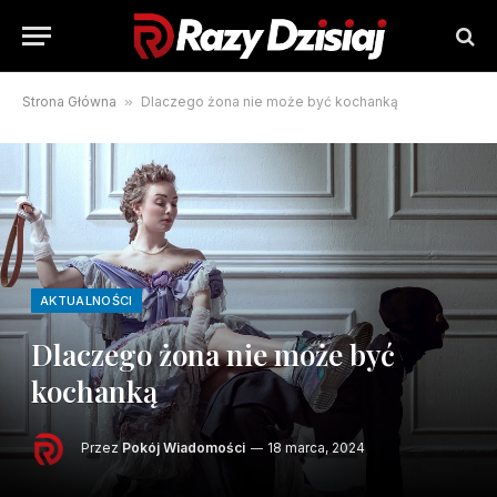
Strona Główna
»
Dlaczego żona nie może być kochanką
AKTUALNOŚCI
Dlaczego żona nie może być
kochanką
Przez
Pokój Wiadomości
18 marca, 2024