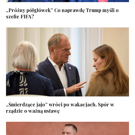
„Próżny półgłówek” Co naprawdę Trump myśli o
szefie FIFA?
„Śmierdzące jajo” wróci po wakacjach. Spór w
rządzie o ważną ustawę