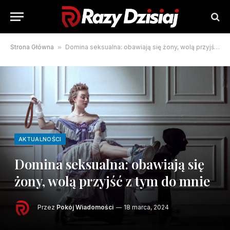
Strona Główna
»
Domina seksualna: obawiają się żony, wolą przyjść z tym do mnie
AKTUALNOŚCI
Domina seksualna: obawiają się
żony, wolą przyjść z tym do mnie
Przez
Pokój Wiadomości
18 marca, 2024