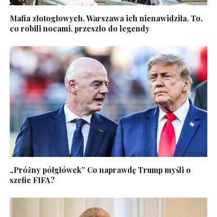
Mafia złotogłowych. Warszawa ich nienawidziła. To,
co robili nocami, przeszło do legendy
„Próżny półgłówek” Co naprawdę Trump myśli o
szefie FIFA?