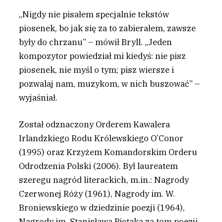
„Nigdy nie pisałem specjalnie tekstów
piosenek, bo jak się za to zabierałem, zawsze
były do chrzanu” – mówił Bryll. „Jeden
kompozytor powiedział mi kiedyś: nie pisz
piosenek, nie myśl o tym; pisz wiersze i
pozwalaj nam, muzykom, w nich buszować” –
wyjaśniał.
Został odznaczony Orderem Kawalera
Irlandzkiego Rodu Królewskiego O’Conor
(1995) oraz Krzyżem Komandorskim Orderu
Odrodzenia Polski (2006). Był laureatem
szeregu nagród literackich, m.in.: Nagrody
Czerwonej Róży (1961), Nagrody im. W.
Broniewskiego w dziedzinie poezji (1964),
Nagrody im. Stanisława Piętaka za tom poezji