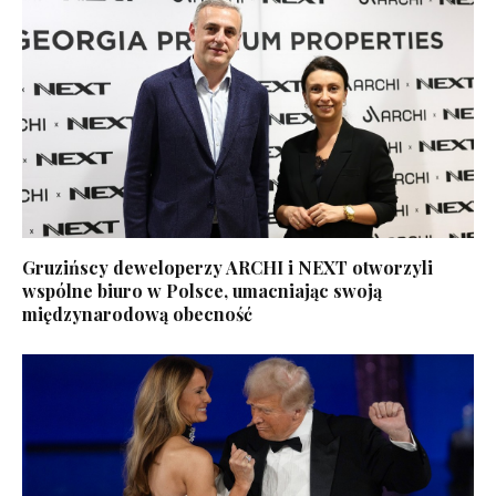
Gruzińscy deweloperzy ARCHI i NEXT otworzyli
wspólne biuro w Polsce, umacniając swoją
międzynarodową obecność