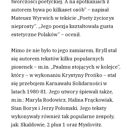
twórczości poetyckiej. A na spotkaniach z
autorem bywa po kilkaset osób” – napisał
Mateusz Wyrwich w tekście „Poety życiorys
nieprosty”. „Jego poezja kształtowała gusta
estetyczne Polaków” – ocenił.
Mimo że nie było to jego zamiarem, Bryll stał
się autorem tekstów kilku popularnych
piosenek – m.in. „Psalmu stojących w kolejce”,
który – w wykonaniu Krystyny Prońko – stał
się przebojem Karnawału Solidarności w
latach 1980-81. Jego utwory śpiewali także,
m.in.: Maryla Rodowicz, Halina Frąckowiak,
Stan Borys i Jerzy Połomski. Jego teksty
wykonywały również tak popularne zespoły,
jak: Skaldowie, 2 plus 1 oraz Myslovitz.