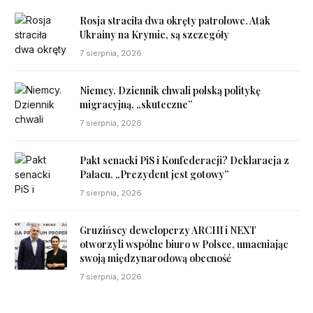
Rosja straciła dwa okręty patrolowe. Atak
Ukrainy na Krymie, są szczegóły
7 sierpnia, 2026
Niemcy. Dziennik chwali polską politykę
migracyjną, „skuteczne”
7 sierpnia, 2026
Pakt senacki PiS i Konfederacji? Deklaracja z
Pałacu. „Prezydent jest gotowy”
7 sierpnia, 2026
Gruzińscy deweloperzy ARCHI i NEXT
otworzyli wspólne biuro w Polsce, umacniając
swoją międzynarodową obecność
7 sierpnia, 2026