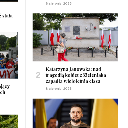
8 sierpnia, 2026
 stała
Katarzyna Janowska: nad
tragedią kobiet z Zieleniaka
zapadła wieloletnia cisza
ający
8 sierpnia, 2026
ach