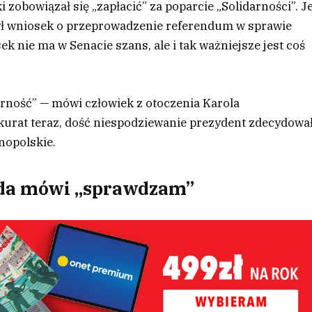
 zobowiązał się „zapłacić” za poparcie „Solidarności”. Je
ożył wniosek o przeprowadzenie referendum w sprawie
ek nie ma w Senacie szans, ale i tak ważniejsze jest coś
darność” — mówi człowiek z otoczenia Karola
kurat teraz, dość niespodziewanie prezydent zdecydowa
nopolskie.
uda mówi „sprawdzam”