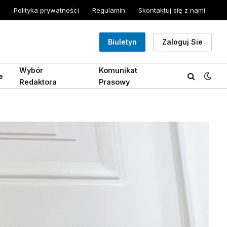
Polityka prywatności
Regulamin
Skontaktuj się z nami
Biuletyn
Zaloguj Sie
Wybór
Komunikat
e
Redaktora
Prasowy