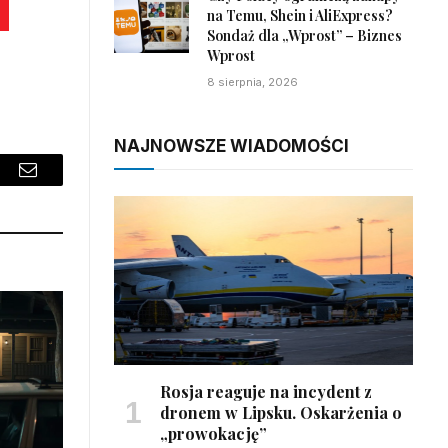
na Temu, Shein i AliExpress?
Sondaż dla „Wprost” – Biznes
Wprost
8 sierpnia, 2026
NAJNOWSZE WIADOMOŚCI
sApp
Email
Rosja reaguje na incydent z
dronem w Lipsku. Oskarżenia o
„prowokację”