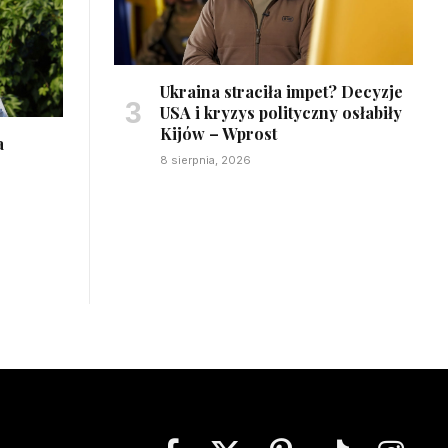
Ukraina straciła impet? Decyzje
USA i kryzys polityczny osłabiły
Kijów – Wprost
a
8 sierpnia, 2026