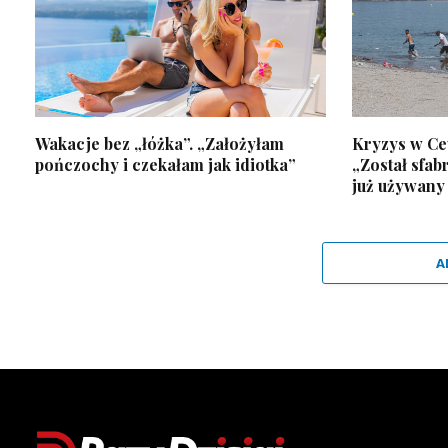
Wakacje bez „łóżka”. „Założyłam
Kryzys w Ceu
pończochy i czekałam jak idiotka”
„Został sfab
już używany
A