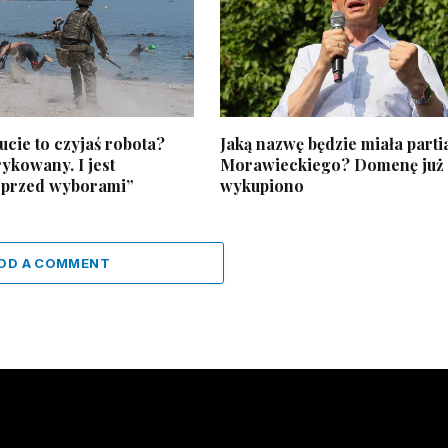
cie to czyjaś robota?
Jaką nazwę będzie miała parti
rykowany. I jest
Morawieckiego? Domenę już
 przed wyborami”
wykupiono
DD A COMMENT