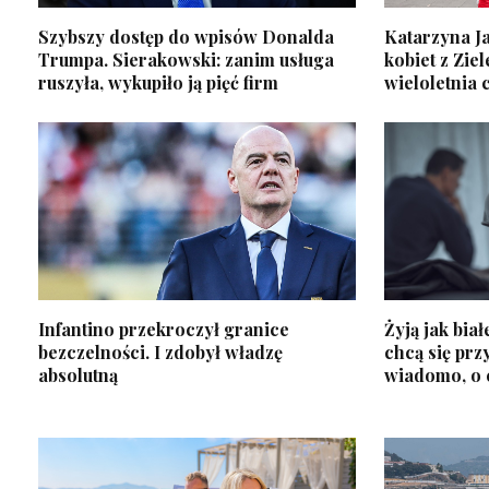
Szybszy dostęp do wpisów Donalda
Katarzyna J
Trumpa. Sierakowski: zanim usługa
kobiet z Zie
ruszyła, wykupiło ją pięć firm
wieloletnia 
Infantino przekroczył granice
Żyją jak bia
bezczelności. I zdobył władzę
chcą się prz
absolutną
wiadomo, o 