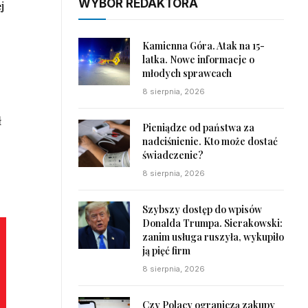
WYBÓR REDAKTORA
j
Kamienna Góra. Atak na 15-
latka. Nowe informacje o
młodych sprawcach
8 sierpnia, 2026
ł
Pieniądze od państwa za
nadciśnienie. Kto może dostać
świadczenie?
8 sierpnia, 2026
Szybszy dostęp do wpisów
Donalda Trumpa. Sierakowski:
zanim usługa ruszyła, wykupiło
ją pięć firm
8 sierpnia, 2026
Czy Polacy ograniczą zakupy