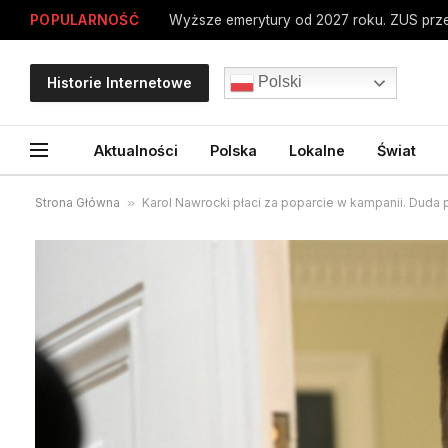
POPULARNOŚĆ
Polski
Historie Internetowe
Aktualności
Polska
Lokalne
Świat
Strona Główna
»
Karol Nawrocki płaci za poparcie w kampanii. Duda 