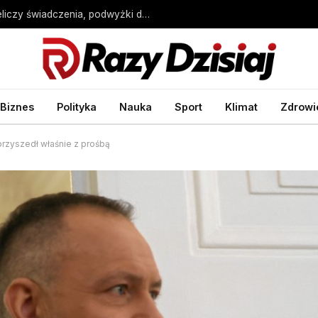
Wyższe emerytury od 2027 roku. ZUS przeliczy świadczenia, podwyżki do 552 zł brutto – Biznes Wprost
Biznes
Polityka
Nauka
Sport
Klimat
Zdrowi
przyszedł właśnie z prośbą