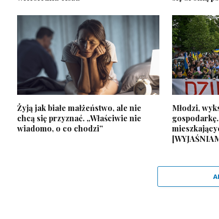
Żyją jak białe małżeństwo, ale nie
Młodzi, wyks
chcą się przyznać. „Właściwie nie
gospodarkę.
wiadomo, o co chodzi”
mieszkający
[WYJAŚNIA
A