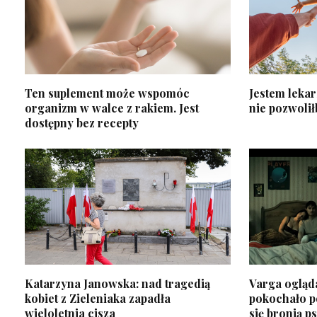
Ten suplement może wspomóc
Jestem lekar
organizm w walce z rakiem. Jest
nie pozwoli
dostępny bez recepty
Katarzyna Janowska: nad tragedią
Varga ogląda
kobiet z Zieleniaka zapadła
pokochało po
wieloletnia cisza
się bronią p