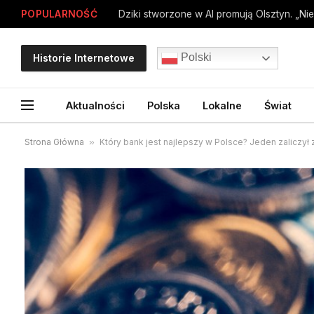
POPULARNOŚĆ
Dziki stworzone w AI promują Olsztyn. „Nie
Polski
Historie Internetowe
Aktualności
Polska
Lokalne
Świat
Strona Główna
»
Który bank jest najlepszy w Polsce? Jeden zalicz