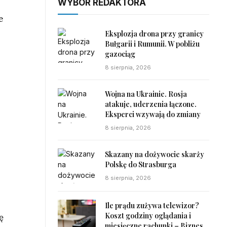
WYBÓR REDAKTORA
e
Eksplozja drona przy granicy
Bułgarii i Rumunii. W pobliżu
gazociąg
8 sierpnia, 2026
Wojna na Ukrainie. Rosja
atakuje, uderzenia łączone.
Eksperci wzywają do zmiany
8 sierpnia, 2026
Skazany na dożywocie skarży
Polskę do Strasburga
8 sierpnia, 2026
Ile prądu zużywa telewizor?
Koszt godziny oglądania i
ę
miesięczne rachunki – Biznes