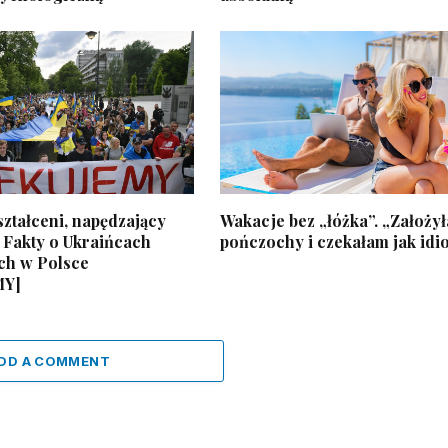
ztałceni, napędzający
Wakacje bez „łóżka”. „Założy
 Fakty o Ukraińcach
pończochy i czekałam jak idi
ch w Polsce
MY]
DD A COMMENT