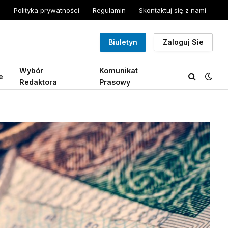
Polityka prywatności
Regulamin
Skontaktuj się z nami
Biuletyn
Zaloguj Sie
Wybór
Komunikat
e
Redaktora
Prasowy