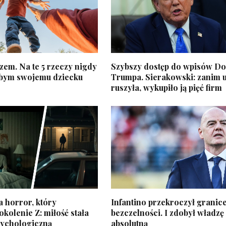
zem. Na te 5 rzeczy nigdy
Szybszy dostęp do wpisów D
łbym swojemu dziecku
Trumpa. Sierakowski: zanim 
ruszyła, wykupiło ją pięć firm
 horror, który
Infantino przekroczył granic
kolenie Z: miłość stała
bezczelności. I zdobył władzę
sychologiczną
absolutną