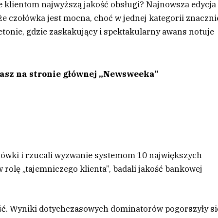
je klientom najwyższą jakość obsługi? Najnowsza edycja
e czołówka jest mocna, choć w jednej kategorii znaczni
letonie, gdzie zaskakujący i spektakularny awans notuje
tasz na stronie głównej „Newsweeka”
acówki i rzucali wyzwanie systemom 10 największych
w rolę „tajemniczego klienta”, badali jakość bankowej
ść. Wyniki dotychczasowych dominatorów pogorszyły si