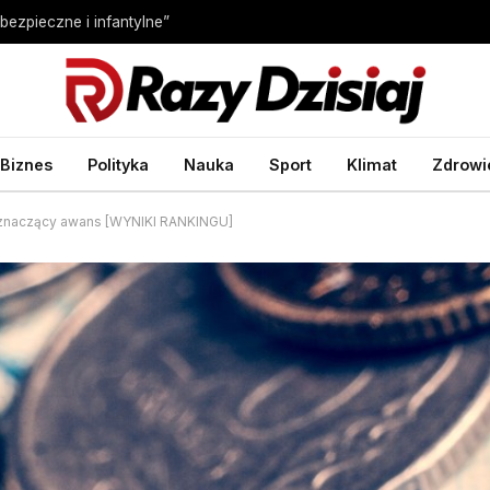
bezpieczne i infantylne”
Biznes
Polityka
Nauka
Sport
Klimat
Zdrowi
ył znaczący awans [WYNIKI RANKINGU]