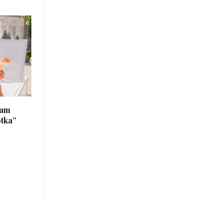
łam
otka”