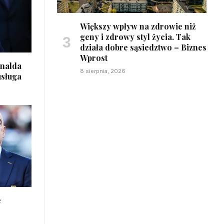
Większy wpływ na zdrowie niż
geny i zdrowy styl życia. Tak
działa dobre sąsiedztwo – Biznes
Wprost
onalda
8 sierpnia, 2026
usługa
e