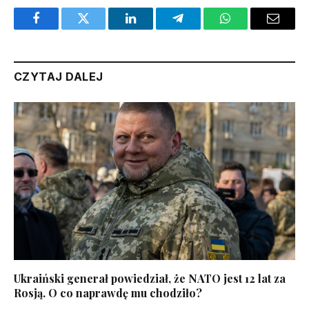
Facebook
Twitter
LinkedIn
Telegram
WhatsApp
Email
CZYTAJ DALEJ
Ukraiński generał powiedział, że NATO jest 12 lat za
Rosją. O co naprawdę mu chodziło?