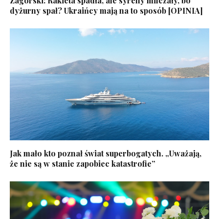
Zagórski: Rakieta spadła, ale syreny milczały, bo
dyżurny spał? Ukraińcy mają na to sposób [OPINIA]
Jak mało kto poznał świat superbogatych. „Uważają,
że nie są w stanie zapobiec katastrofie”