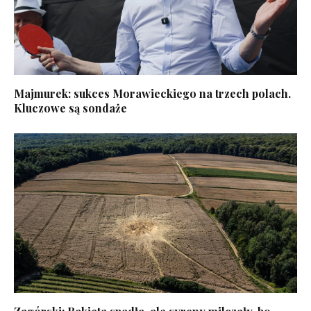
Majmurek: sukces Morawieckiego na trzech polach.
Kluczowe są sondaże