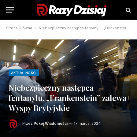
Strona Główna
»
Niebezpieczny następca fentanylu. „Frankenstein” zalewa Wyspy Brytyjskie
AKTUALNOŚCI
Niebezpieczny następca
fentanylu. „Frankenstein” zalewa
Wyspy Brytyjskie
Przez
Pokój Wiadomości
17 marca, 2024