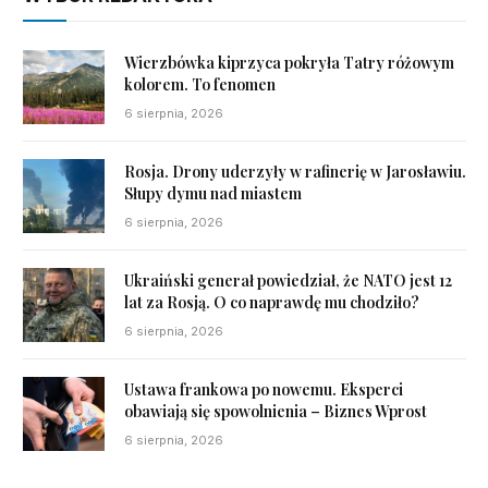
Wierzbówka kiprzyca pokryła Tatry różowym
kolorem. To fenomen
6 sierpnia, 2026
Rosja. Drony uderzyły w rafinerię w Jarosławiu.
Słupy dymu nad miastem
6 sierpnia, 2026
Ukraiński generał powiedział, że NATO jest 12
lat za Rosją. O co naprawdę mu chodziło?
6 sierpnia, 2026
Ustawa frankowa po nowemu. Eksperci
obawiają się spowolnienia – Biznes Wprost
6 sierpnia, 2026