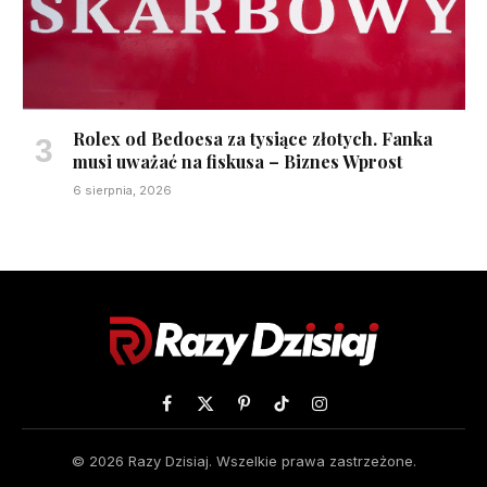
Rolex od Bedoesa za tysiące złotych. Fanka
musi uważać na fiskusa – Biznes Wprost
6 sierpnia, 2026
Facebook
X
Pinterest
TikTok
Instagram
(Twitter)
© 2026 Razy Dzisiaj. Wszelkie prawa zastrzeżone.