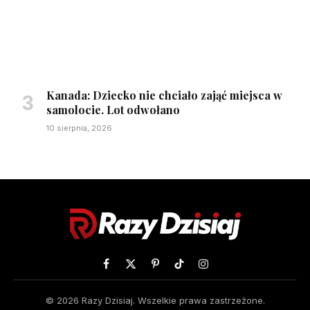
Kanada: Dziecko nie chciało zająć miejsca w
samolocie. Lot odwołano
10 sierpnia, 2026
Facebook
X
Pinterest
TikTok
Instagram
(Twitter)
© 2026 Razy Dzisiaj. Wszelkie prawa zastrzeżone.