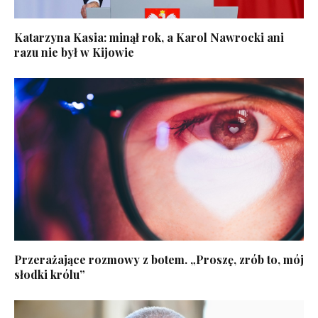
Katarzyna Kasia: minął rok, a Karol Nawrocki ani
razu nie był w Kijowie
Przerażające rozmowy z botem. „Proszę, zrób to, mój
słodki królu”