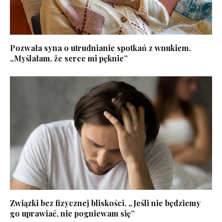
Pozwała syna o utrudnianie spotkań z wnukiem.
„Myślałam, że serce mi pęknie”
Związki bez fizycznej bliskości. „Jeśli nie będziemy
go uprawiać, nie pogniewam się”