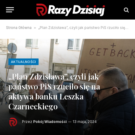
Strona Główna
»
„Plan Zdzisława”, czyli jak państwo PiS rzuciło się na aktywa banku Leszka Czarneckiego
AKTUALNOŚCI
„Plan Zdzisława”, czyli jak
państwo PiS rzuciło się na
aktywa banku Leszka
Czarneckiego
Przez
Pokój Wiadomości
13 maja, 2024