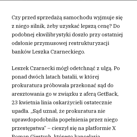
Czy przed sprzedażą samochodu wyjmuje się
z niego silnik, żeby uzyskać lepszą cenę? Do
podobnej ekwilibrystyki doszło przy ostatniej
odsłonie przymusowej restrukturyzacji
banków Leszka Czarneckiego.
L
eszek Czarnecki mógł odetchnąć z ulgą. Po
ponad dwóch latach batalii, w której
prokuratura próbowała przekonać sąd do
aresztowania go w związku z aferą GetBack,
23 kwietnia linia oskarżycieli ostatecznie
upadła. „Sąd uznał, że prokuratura nie
uprawdopodobniła popełnienia przez niego
przestępstwa” – cieszył się na platformie X
Roman Giertych, którego kancelaria