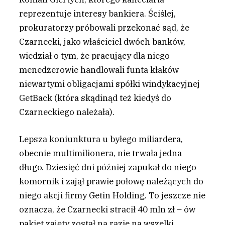
reprezentuje interesy bankiera. Ściślej,
prokuratorzy próbowali przekonać sąd, że
Czarnecki, jako właściciel dwóch banków,
wiedział o tym, że pracujący dla niego
menedżerowie handlowali funta kłaków
niewartymi obligacjami spółki windykacyjnej
GetBack (która skądinąd też kiedyś do
Czarneckiego należała).
Lepsza koniunktura u byłego miliardera,
obecnie multimilionera, nie trwała jedna
długo. Dziesięć dni później zapukał do niego
komornik i zajął prawie połowę należących do
niego akcji firmy Getin Holding. To jeszcze nie
oznacza, że Czarnecki stracił 40 mln zł – ów
pakiet zajęty został na razie na wszelki