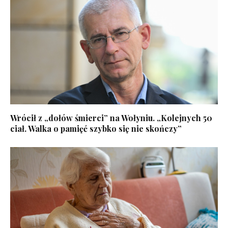
Wrócił z „dołów śmierci” na Wołyniu. „Kolejnych 50
ciał. Walka o pamięć szybko się nie skończy”