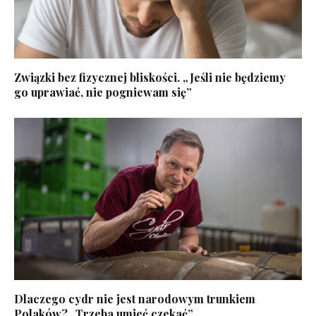
Związki bez fizycznej bliskości. „Jeśli nie będziemy
go uprawiać, nie pogniewam się”
Dlaczego cydr nie jest narodowym trunkiem
Polaków? „Trzeba umieć czekać”