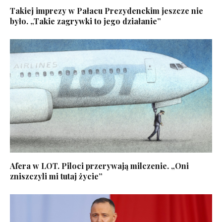
Takiej imprezy w Pałacu Prezydenckim jeszcze nie
było. „Takie zagrywki to jego działanie”
Afera w LOT. Piloci przerywają milczenie. „Oni
zniszczyli mi tutaj życie”