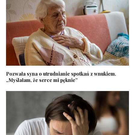
Pozwała syna o utrudnianie spotkań z wnukiem.
„Myślałam, że serce mi pęknie”