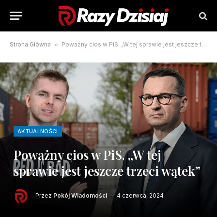
Strona Główna
»
Poważny cios w PiS. „W tej sprawie jest jeszcze trzeci wątek”
AKTUALNOŚCI
Poważny cios w PiS. „W tej
sprawie jest jeszcze trzeci wątek”
Przez
Pokój Wiadomości
4 czerwca, 2024