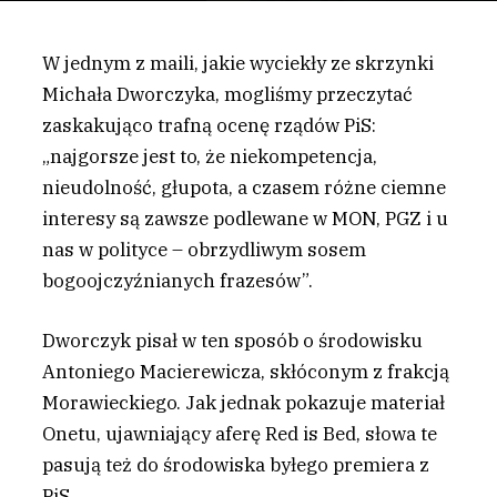
W jednym z maili, jakie wyciekły ze skrzynki
Michała Dworczyka, mogliśmy przeczytać
zaskakująco trafną ocenę rządów PiS:
„najgorsze jest to, że niekompetencja,
nieudolność, głupota, a czasem różne ciemne
interesy są zawsze podlewane w MON, PGZ i u
nas w polityce – obrzydliwym sosem
bogoojczyźnianych frazesów”.
D
worczyk pisał w ten sposób o środowisku
Antoniego Macierewicza, skłóconym z frakcją
Morawieckiego. Jak jednak pokazuje materiał
Onetu, ujawniający aferę Red is Bed, słowa te
pasują też do środowiska byłego premiera z
PiS.