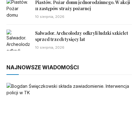
Piastów. Pożar domu jednorodzinnego. W akcji
11 zastępów straży pożarnej
10 sierpnia, 2026
Salwador. Archeolodzy odkryli ludzki szkielet
sprzed trzech tysięcy lat
10 sierpnia, 2026
NAJNOWSZE WIADOMOŚCI