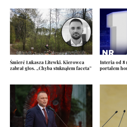
Śmierć Łukasza Litewki. Kierowca
Interia od 8
zabrał głos. „Chyba stuknąłem faceta”
portalem ho