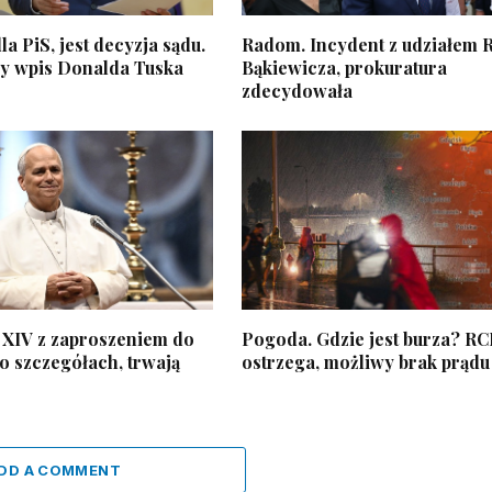
a PiS, jest decyzja sądu.
Radom. Incydent z udziałem 
y wpis Donalda Tuska
Bąkiewicza, prokuratura
zdecydowała
 XIV z zaproszeniem do
Pogoda. Gdzie jest burza? R
o szczegółach, trwają
ostrzega, możliwy brak prądu
DD A COMMENT