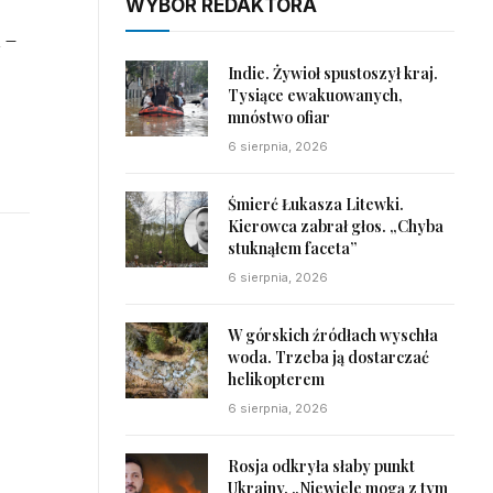
WYBÓR REDAKTORA
 –
Indie. Żywioł spustoszył kraj.
Tysiące ewakuowanych,
mnóstwo ofiar
6 sierpnia, 2026
Śmierć Łukasza Litewki.
Kierowca zabrał głos. „Chyba
stuknąłem faceta”
6 sierpnia, 2026
W górskich źródłach wyschła
woda. Trzeba ją dostarczać
helikopterem
6 sierpnia, 2026
Rosja odkryła słaby punkt
Ukrainy. „Niewiele mogą z tym