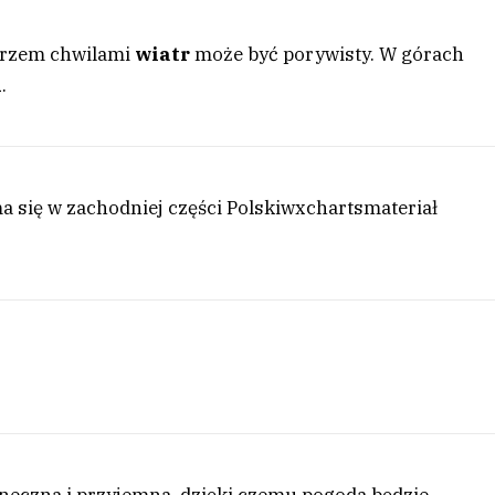
morzem chwilami
wiatr
może być porywisty. W górach
h
.
 się w zachodniej części Polski
wxcharts
materiał
y