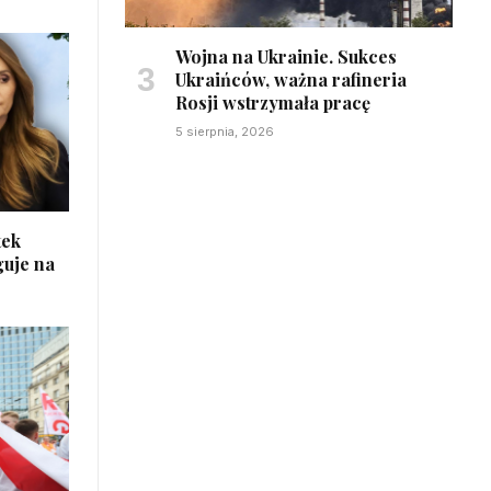
Wojna na Ukrainie. Sukces
Ukraińców, ważna rafineria
Rosji wstrzymała pracę
5 sierpnia, 2026
tek
guje na