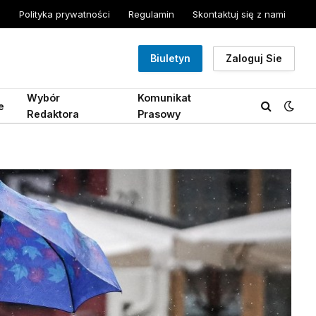
Polityka prywatności
Regulamin
Skontaktuj się z nami
Biuletyn
Zaloguj Sie
Wybór
Komunikat
e
Redaktora
Prasowy