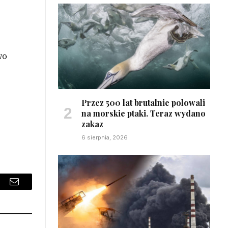
wo
Przez 500 lat brutalnie polowali
na morskie ptaki. Teraz wydano
zakaz
6 sierpnia, 2026
sApp
Email