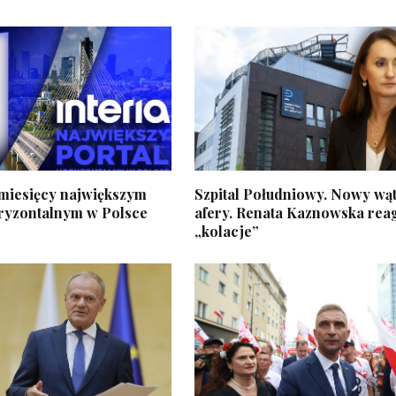
 miesięcy największym
Szpital Południowy. Nowy wą
ryzontalnym w Polsce
afery. Renata Kaznowska rea
„kolacje”