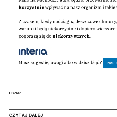
Rano na wschodzie aura będzie przeważnie sło
korzystnie
wpływać na nasz organizm i takie 
Z czasem, kiedy nadciągną deszczowe chmury,
warunki będą niekorzystne i dopiero wieczore
pogorszą się do
niekorzystnych
.
Masz sugestie, uwagi albo widzisz błąd?
NAPI
UDZIAŁ
CZYTAJ DALEJ