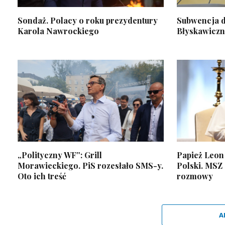
Sondaż. Polacy o roku prezydentury
Subwencja dl
Karola Nawrockiego
Błyskawiczn
„Polityczny WF”: Grill
Papież Leon
Morawieckiego. PiS rozesłało SMS-y.
Polski. MSZ 
Oto ich treść
rozmowy
A