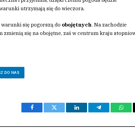
neczna i przyjemna, dzięki czemu pogoda będzie
warunki utrzymają się do wieczora.
 warunki się pogorszą do
obojętnych
. Na zachodzie
m zmienią się na obojętne, zaś w centrum kraju stopnio
SZ DO NAS
Facebook
Twitter
LinkedIn
Telegram
What