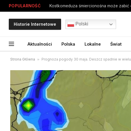
POPULARNOŚĆ
Kostkomeduza śmiercionośna może zabić 
Polski
Historie Internetowe
Aktualności
Polska
Lokalne
Świat
Strona Główna
»
Prognoza pogody 30 maja. Deszcz spadnie w wielu