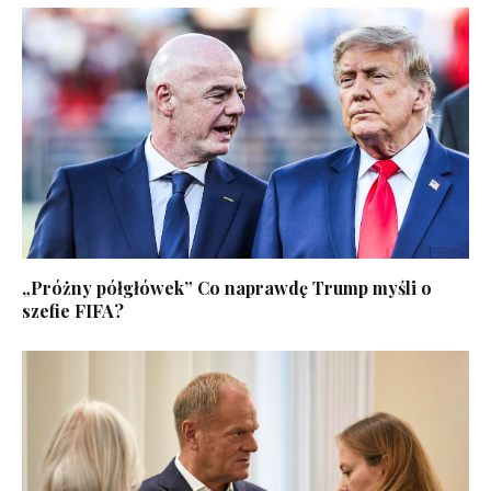
„Próżny półgłówek” Co naprawdę Trump myśli o
szefie FIFA?