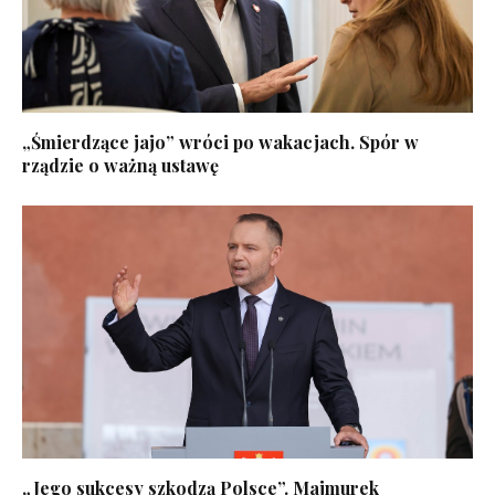
„Śmierdzące jajo” wróci po wakacjach. Spór w
rządzie o ważną ustawę
„Jego sukcesy szkodzą Polsce”. Majmurek