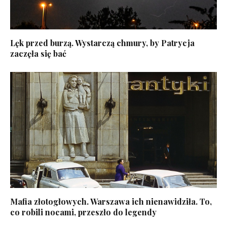
Lęk przed burzą. Wystarczą chmury, by Patrycja
zaczęła się bać
Mafia złotogłowych. Warszawa ich nienawidziła. To,
co robili nocami, przeszło do legendy