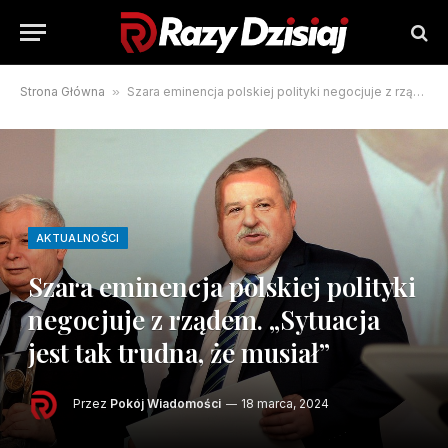
Strona Główna
»
Szara eminencja polskiej polityki negocjuje z rządem. „Sytuacja jest tak trudna, że musiał”
AKTUALNOŚCI
Szara eminencja polskiej polityki
negocjuje z rządem. „Sytuacja
jest tak trudna, że musiał”
Przez
Pokój Wiadomości
18 marca, 2024