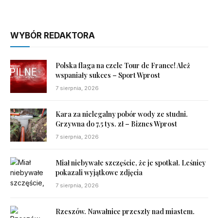
WYBÓR REDAKTORA
Polska flaga na czele Tour de France! Ależ
wspaniały sukces – Sport Wprost
7 sierpnia, 2026
Kara za nielegalny pobór wody ze studni.
Grzywna do 7,5 tys. zł – Biznes Wprost
7 sierpnia, 2026
Miał niebywałe szczęście, że je spotkał. Leśnicy
pokazali wyjątkowe zdjęcia
7 sierpnia, 2026
Rzeszów. Nawałnice przeszły nad miastem.