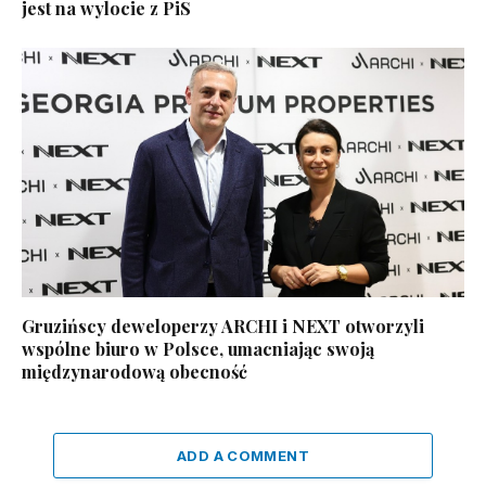
jest na wylocie z PiS
Gruzińscy deweloperzy ARCHI i NEXT otworzyli
wspólne biuro w Polsce, umacniając swoją
międzynarodową obecność
ADD A COMMENT