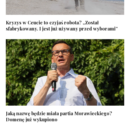
Kryzys w Ceucie to czyjaś robota? „Został
sfabrykowany. I jest już używany przed wyborami”
Jaką nazwę będzie miała partia Morawieckiego?
Domenę już wykupiono