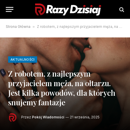
Strona Główna
»
Z robotem, z najlepszym przyjacielem męża, na ołtarzu. Jest kilka powodów, dla których snujemy fantazje
AKTUALNOŚCI
Z robotem, z najlepszym
przyjacielem męża, na ołtarzu.
Jest kilka powodów, dla których
snujemy fantazje
Przez
Pokój Wiadomości
21 września, 2025