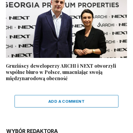
Gruzińscy deweloperzy ARCHI i NEXT otworzyli
wspólne biuro w Polsce, umacniając swoją
międzynarodową obecność
ADD A COMMENT
WYBÓR REDAKTORA