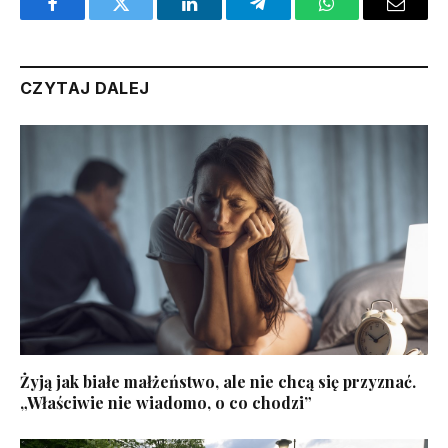
Facebook
Twitter
LinkedIn
Telegram
WhatsApp
Email
CZYTAJ DALEJ
Żyją jak białe małżeństwo, ale nie chcą się przyznać.
„Właściwie nie wiadomo, o co chodzi”