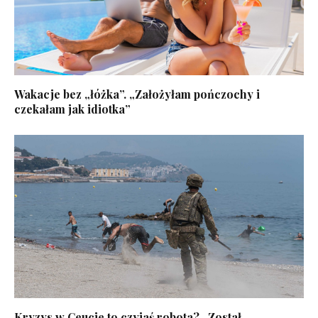
Wakacje bez „łóżka”. „Założyłam pończochy i
czekałam jak idiotka”
Kryzys w Ceucie to czyjaś robota? „Został