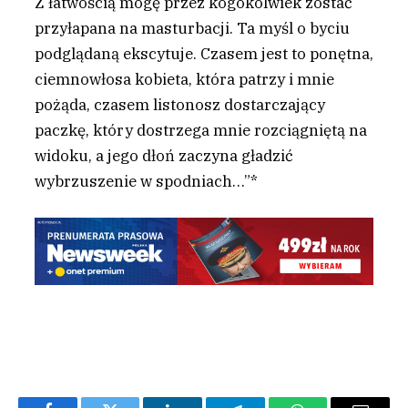
Z łatwością mogę przez kogokolwiek zostać
przyłapana na masturbacji. Ta myśl o byciu
podglądaną ekscytuje. Czasem jest to ponętna,
ciemnowłosa kobieta, która patrzy i mnie
pożąda, czasem listonosz dostarczający
paczkę, który dostrzega mnie rozciągniętą na
widoku, a jego dłoń zaczyna gładzić
wybrzuszenie w spodniach…”*