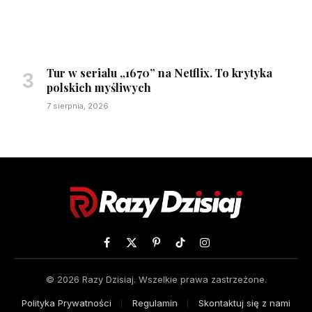
Tur w serialu „1670” na Netflix. To krytyka
polskich myśliwych
7 sierpnia, 2026
Facebook
X
Pinterest
TikTok
Instagram
(Twitter)
© 2026 Razy Dzisiaj. Wszelkie prawa zastrzeżone.
Polityka Prywatności
Regulamin
Skontaktuj się z nami