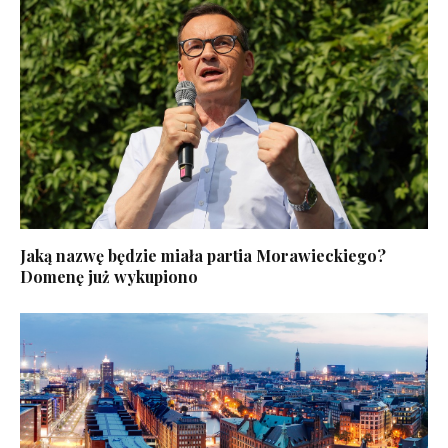
Jaką nazwę będzie miała partia Morawieckiego?
Domenę już wykupiono