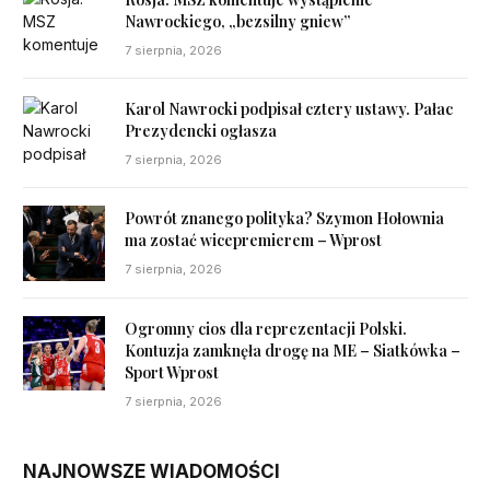
Nawrockiego, „bezsilny gniew”
7 sierpnia, 2026
Karol Nawrocki podpisał cztery ustawy. Pałac
Prezydencki ogłasza
7 sierpnia, 2026
Powrót znanego polityka? Szymon Hołownia
ma zostać wicepremierem – Wprost
7 sierpnia, 2026
Ogromny cios dla reprezentacji Polski.
Kontuzja zamknęła drogę na ME – Siatkówka –
Sport Wprost
7 sierpnia, 2026
NAJNOWSZE WIADOMOŚCI