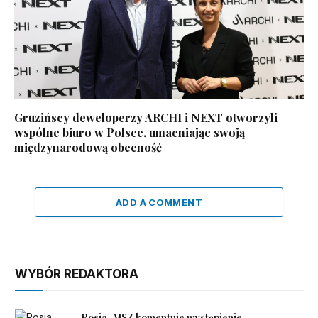
Gruzińscy deweloperzy ARCHI i NEXT otworzyli
wspólne biuro w Polsce, umacniając swoją
międzynarodową obecność
ADD A COMMENT
WYBÓR REDAKTORA
Rosja. MSZ komentuje wystąpienie