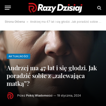
Strona Główna
»
Andrzej ma 47 lat i się głodzi. Jak poradzić sobie z „zalewająca matką”?
AKTUALNOŚCI
Andrzej ma 47 lat i się głodzi. Jak
poradzić sobie z „zalewająca
matką”?
Przez
Pokój Wiadomości
19 stycznia, 2024