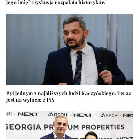
jego imię? Dyskusja rozpalała historyków
Był jednym z najbliższych ludzi Kaczyńskiego. Teraz
jest na wylocie z PiS